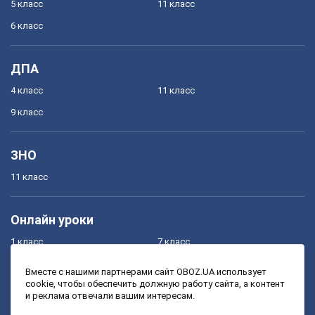
5 класс
11 класс
6 класс
ДПА
4 класс
11 класс
9 класс
ЗНО
11 класс
Онлайн уроки
1 класс
7 класс
2 класс
8 класс
Вместе с нашими партнерами сайт OBOZ.UA использует
cookie, чтобы обеспечить должную работу сайта, а контент
3 класс
9 класс
и реклама отвечали вашим интересам.
4 класс
10 класс