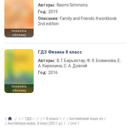
Авторы:
Naomi Simmons
Год:
2019
Описание:
Family and Friends 4 workbook
2nd edition
показать
обложку
ГДЗ Физика 8 класс
Авторы:
В. Г. Барьяхтар, Ф. Я. Божинова, Е.
А. Кирюхина, С. А. Довгий
Год:
2016
показать
обложку
✅ ГДЗ ✅
⚡ 8 класс ⚡
Английский язык ✍
Англійська мова, 8 клас (2011 р.)
Unit 1