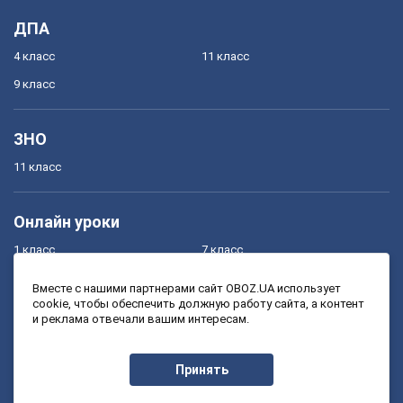
ДПА
4 класс
11 класс
9 класс
ЗНО
11 класс
Онлайн уроки
1 класс
7 класс
2 класс
8 класс
Вместе с нашими партнерами сайт OBOZ.UA использует
cookie, чтобы обеспечить должную работу сайта, а контент
3 класс
9 класс
и реклама отвечали вашим интересам.
4 класс
10 класс
5 класс
11 класс
Принять
6 класс