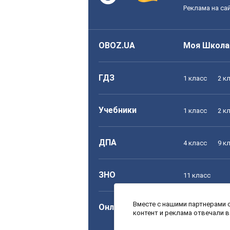
Реклама на са
OBOZ.UA
Моя Школа
ГДЗ
1 класс
2 к
Учебники
1 класс
2 к
ДПА
4 класс
9 к
ЗНО
11 класс
Вместе с нашими партнерами с
Онлайн уроки
1 класс
2 к
контент и реклама отвечали 