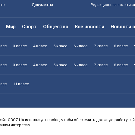
йте
Документы
Редакционная политика
Мир
Спорт
Общество
Все новости
Новости 
ласс
3 класс
4 класс
5 класс
6 класс
7 класс
8 класс
ласс
3 класс
4 класс
5 класс
6 класс
7 класс
8 класс
ласс
11 класс
айт OBOZ.UA использует cookie, чтобы обеспечить должную работу сайт
ласс
3 класс
4 класс
5 класс
6 класс
7 класс
8 класс
вашим интересам.