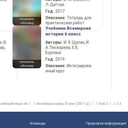
Л. Дитчук
Год:
2017
Описание:
Тетрадь для
показать
практических работ
обложку
5
Учебники Всемирная
история 6 класс
к, В.
Авторы:
И. Я. Щупак, И.
ир,
А. Пискарева, Е.В.
Бурлака
Год:
2019
показать
Описание:
Интегрирова
обложку
х
нный курс
глийский язык ✍
Англійська мова, 8 клас (2011 р.)
Unit 2
2.4
Команда
Правовая информация