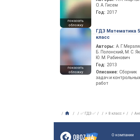
О. А. Гисем
Год:
2017
показать
обложку
ГДЗ Математика 
класс
Авторы:
А. Г. Мерзля
Б. Полонский, М. С. Як
Ю. М. Рабинович
Год:
2013
показать
Описание:
Сборник
обложку
задач и контрольны
работ
✅ ГДЗ ✅
⚡ 8 класс ⚡
Ан
О компании