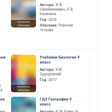
Авторы:
И. В.
Самойлюкевич, Л. В.
Калинина
Год:
2016
показать
Описание:
Робочая
обложку
тетрадь
зык
Учебники Биология 9
класс
Авторы:
К.М.
Задорожний
Год:
2017
d
показать
nd
обложку
ная
ГДЗ География 9
класс
нюк,
Авторы:
В. М. Бойко, И.