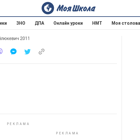
ики
ЗНО
ДПА
Онлайн уроки
НМТ
Моя столов
ойлюкевич 2011