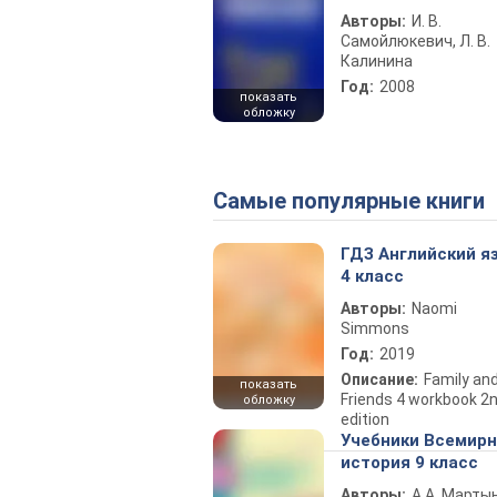
Авторы:
И. В.
Самойлюкевич, Л. В.
Калинина
Год:
2008
показать
обложку
Самые популярные книги
ГДЗ Английский я
4 класс
Авторы:
Naomi
Simmons
Год:
2019
Описание:
Family an
показать
Friends 4 workbook 2
обложку
edition
Учебники Всемир
история 9 класс
Авторы:
А.А. Марты