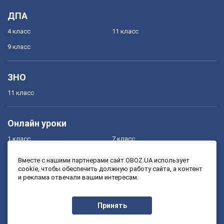
ДПА
4 класс
11 класс
9 класс
ЗНО
11 класс
Онлайн уроки
1 класс
7 класс
2 класс
8 класс
Вместе с нашими партнерами сайт OBOZ.UA использует
cookie, чтобы обеспечить должную работу сайта, а контент
3 класс
9 класс
и реклама отвечали вашим интересам.
4 класс
10 класс
5 класс
11 класс
Принять
6 класс