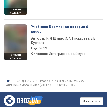
показать
обложку
Учебники Всемирная история 6
класс
Авторы:
И. Я. Щупак, И. А. Пискарева, Е.В.
Бурлака
Год:
2019
Описание:
Интегрированный курс
показать
обложку
✅ ГДЗ ✅
⚡ 8 класс ⚡
Английский язык ✍
Англійська мова, 8 клас (2011 р.)
Unit 3
3.2
В начало