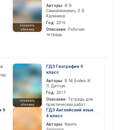
Авторы:
И. В.
Самойлюкевич, Л. В.
Калинина
Год:
2016
показать
Описание:
Робочая
обложку
тетрадь
сс
ГДЗ География 9
класс
тар,
Авторы:
В. М. Бойко, И.
Л. Дитчук
Год:
2017
Описание:
Тетрадь для
показать
практических работ
обложку
я 9
ГДЗ Английский язык
4 класс
Авторы:
Naomi
Simmons