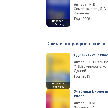
Авторы:
И. В.
Самойлюкевич, Л. В.
Калинина
Год:
2008
показать
обложку
Самые популярные книги
ГДЗ Физика 7 кла
Авторы:
В. Г. Барьях
Ф. Я. Божинова, С. А.
Довгий
Год:
2015
показать
обложку
Учебники Биологи
класс
Авторы:
К.М.
Задорожний