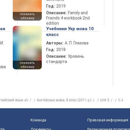
Год:
2019
Описание:
Family and
показать
Friends 4 workbook 2nd
обложку
edition
ная
Учебники Укр мова 10
класс
 И.
Авторы:
А. П. Глазова
Год:
2018
Описание:
Уровень
стандарта
показать
ова
обложку
глийский язык ✍
Англійська мова, 8 клас (2011 р.)
Unit 5
5.4
Команда
Правовая информация
йте
Документы
Редакционная политика