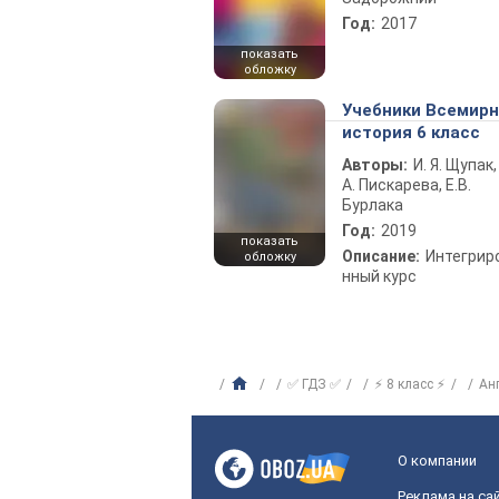
Год:
2017
показать
обложку
Учебники Всемир
история 6 класс
Авторы:
И. Я. Щупак,
А. Пискарева, Е.В.
Бурлака
Год:
2019
показать
Описание:
Интегрир
обложку
нный курс
✅ ГДЗ ✅
⚡ 8 класс ⚡
Ан
О компании
Реклама на са