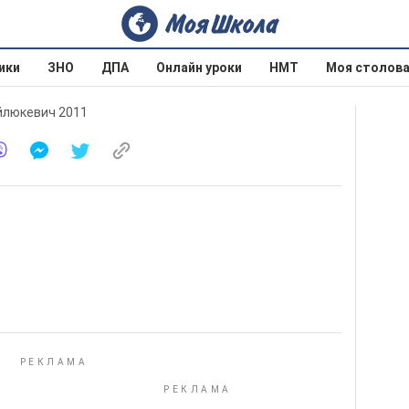
ики
ЗНО
ДПА
Онлайн уроки
НМТ
Моя столов
ойлюкевич 2011