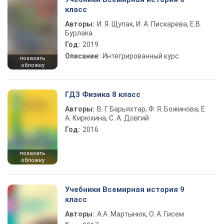
класс
Авторы:
И. Я. Щупак, И. А. Пискарева, Е.В.
Бурлака
Год:
2019
Описание:
Интегрированный курс
показать
обложку
ГДЗ Физика 8 класс
Авторы:
В. Г. Барьяхтар, Ф. Я. Божинова, Е.
А. Кирюхина, С. А. Довгий
Год:
2016
показать
обложку
Учебники Всемирная история 9
класс
Авторы:
А.А. Мартынюк, О. А. Гисем