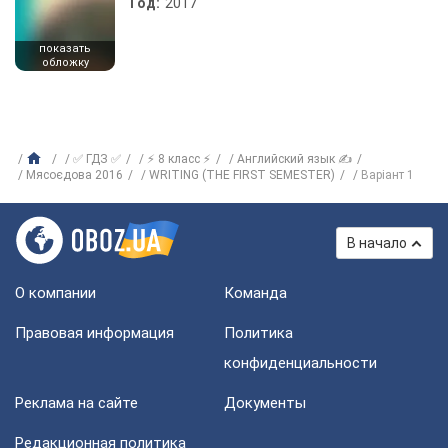
Год:
2017
показать
обложку
✅ ГДЗ ✅
⚡ 8 класс ⚡
Английский язык ✍
Мясоєдова 2016
WRITING (THE FIRST SEMESTER)
Варіант 1
В начало
О компании
Команда
Правовая информация
Политика
конфиденциальности
Реклама на сайте
Документы
Редакционная политика