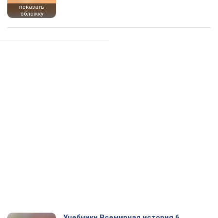
показать
обложку
Учебники Всемирная история 6