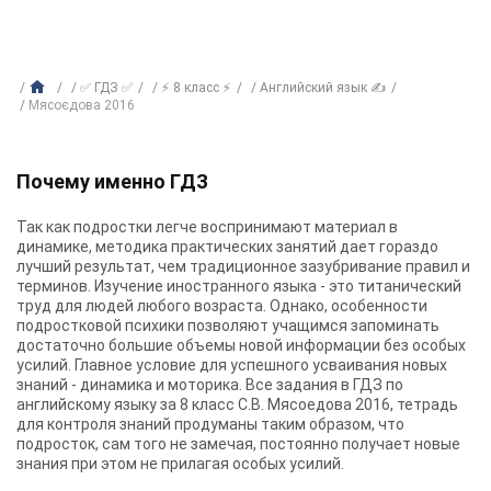
✅ ГДЗ ✅
⚡ 8 класс ⚡
Английский язык ✍
Мясоєдова 2016
Почему именно ГДЗ
Так как подростки легче воспринимают материал в
динамике, методика практических занятий дает гораздо
лучший результат, чем традиционное зазубривание правил и
терминов. Изучение иностранного языка - это титанический
труд для людей любого возраста. Однако, особенности
подростковой психики позволяют учащимся запоминать
достаточно большие объемы новой информации без особых
усилий. Главное условие для успешного усваивания новых
знаний - динамика и моторика. Все задания в ГДЗ по
английскому языку за 8 класс С.В. Мясоедова 2016, тетрадь
для контроля знаний продуманы таким образом, что
подросток, сам того не замечая, постоянно получает новые
знания при этом не прилагая особых усилий.