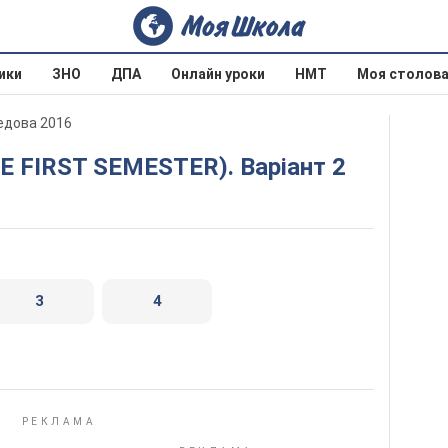
ики
ЗНО
ДПА
Онлайн уроки
НМТ
Моя столов
оедова 2016
E FIRST SEMESTER). Варіант 2
3
4