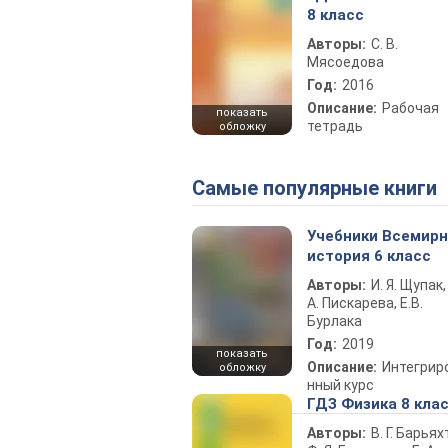
8 класс
Авторы:
С. В.
Мясоедова
Год:
2016
Описание:
Рабочая
показать
тетрадь
обложку
Самые популярные книги
Учебники Всемир
история 6 класс
Авторы:
И. Я. Щупак,
А. Пискарева, Е.В.
Бурлака
Год:
2019
показать
Описание:
Интегрир
обложку
нный курс
ГДЗ Физика 8 кла
Авторы:
В. Г. Барьях