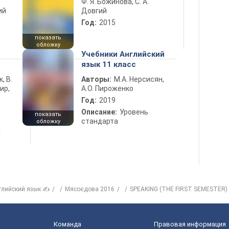
Ф. Я. Божинова, С. А.
ий
Довгий
Год:
2015
показать
обложку
5
Учебники Английский
язык 11 класс
к, В.
Авторы:
М.А. Нерсисян,
ир,
А.О. Пироженко
Год:
2019
Описание:
Уровень
показать
стандарта
обложку
х
глийский язык ✍
Мясоєдова 2016
SPEAKING (THE FIRST SEMESTER)
Команда
Правовая информация