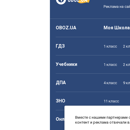
Реклама на са
OBOZ.UA
Моя Школа
ГДЗ
1 класс
2 к
Учебники
1 класс
2 к
ДПА
4 класс
9 к
ЗНО
11 класс
Вместе с нашими партнерами с
Онлайн уроки
1 класс
2 к
контент и реклама отвечали 