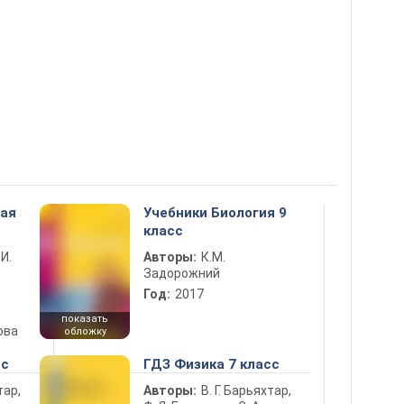
ная
Учебники Биология 9
класс
 И.
Авторы:
К.М.
Задорожний
Год:
2017
показать
ова
обложку
сс
ГДЗ Физика 7 класс
тар,
Авторы:
В. Г. Барьяхтар,