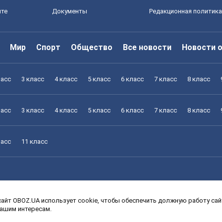
йте
Документы
Редакционная политика
Мир
Спорт
Общество
Все новости
Новости 
ласс
3 класс
4 класс
5 класс
6 класс
7 класс
8 класс
ласс
3 класс
4 класс
5 класс
6 класс
7 класс
8 класс
ласс
11 класс
айт OBOZ.UA использует cookie, чтобы обеспечить должную работу сайт
ласс
3 класс
4 класс
5 класс
6 класс
7 класс
8 класс
вашим интересам.