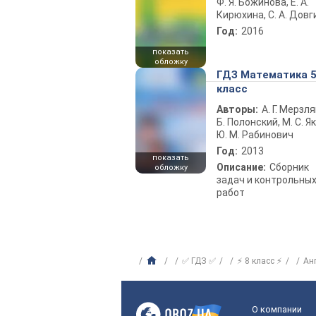
Ф. Я. Божинова, Е. А.
Кирюхина, С. А. Довг
Год:
2016
показать
обложку
ГДЗ Математика 
класс
Авторы:
А. Г. Мерзля
Б. Полонский, М. С. Як
Ю. М. Рабинович
Год:
2013
показать
Описание:
Сборник
обложку
задач и контрольны
работ
✅ ГДЗ ✅
⚡ 8 класс ⚡
Ан
О компании