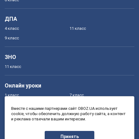
ДПА
4 класс
11 класс
9 класс
ЗНО
11 класс
Онлайн уроки
1 класс
7 класс
2 класс
8 класс
Вместе с нашими партнерами сайт OBOZ.UA использует
cookie, чтобы обеспечить должную работу сайта, а контент
3 класс
9 класс
и реклама отвечали вашим интересам.
4 класс
10 класс
5 класс
11 класс
Принять