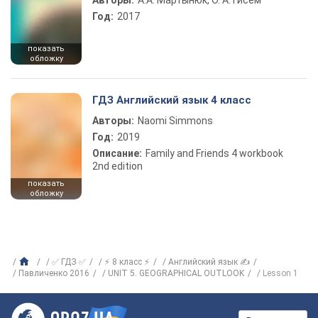
Авторы:
А.А. Мартынюк, О. А. Гисем
Год:
2017
показать
обложку
ГДЗ Английский язык 4 класс
Авторы:
Naomi Simmons
Год:
2019
Описание:
Family and Friends 4 workbook
2nd edition
показать
обложку
✅ ГДЗ ✅
⚡ 8 класс ⚡
Английский язык ✍
Павличенко 2016
UNIT 5. GEOGRAPHICAL OUTLOOK
Lesson 1