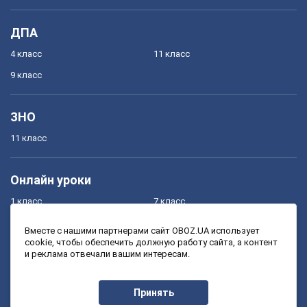
ДПА
4 класс
11 класс
9 класс
ЗНО
11 класс
Онлайн уроки
1 класс
7 класс
2 класс
8 класс
Вместе с нашими партнерами сайт OBOZ.UA использует
cookie, чтобы обеспечить должную работу сайта, а контент
3 класс
9 класс
и реклама отвечали вашим интересам.
4 класс
10 класс
5 класс
11 класс
Принять