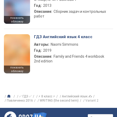
Год:
2013
Описание:
Сборник задач и контрольных
работ
показать
обложку
ГДЗ Английский язык 4 класс
Авторы:
Naomi Simmons
Год:
2019
Описание:
Family and Friends 4 workbook
2nd edition
показать
обложку
✅ ГДЗ ✅
⚡ 8 класс ⚡
Английский язык ✍
Павличенко 2016
WRITING (the second term)
Variant 2