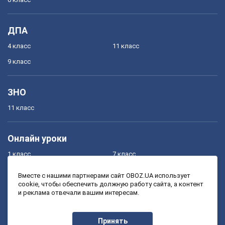
ДПА
4 класс
11 класс
9 класс
ЗНО
11 класс
Онлайн уроки
1 класс
7 класс
2 класс
8 класс
Вместе с нашими партнерами сайт OBOZ.UA использует
cookie, чтобы обеспечить должную работу сайта, а контент
3 класс
9 класс
и реклама отвечали вашим интересам.
4 класс
10 класс
5 класс
11 класс
Принять