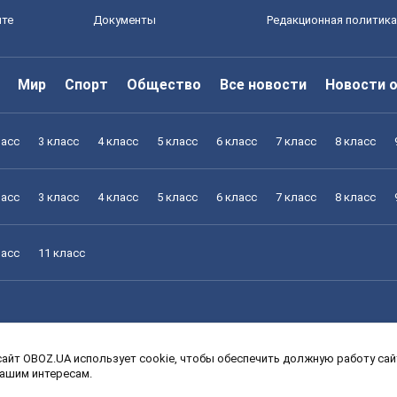
йте
Документы
Редакционная политика
Мир
Спорт
Общество
Все новости
Новости 
ласс
3 класс
4 класс
5 класс
6 класс
7 класс
8 класс
ласс
3 класс
4 класс
5 класс
6 класс
7 класс
8 класс
ласс
11 класс
айт OBOZ.UA использует cookie, чтобы обеспечить должную работу сайт
ласс
3 класс
4 класс
5 класс
6 класс
7 класс
8 класс
вашим интересам.