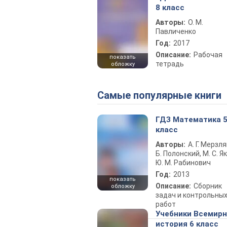
8 класс
Авторы:
О. М.
Павличенко
Год:
2017
Описание:
Рабочая
показать
тетрадь
обложку
Самые популярные книги
ГДЗ Математика 
класс
Авторы:
А. Г. Мерзля
Б. Полонский, М. С. Як
Ю. М. Рабинович
Год:
2013
показать
Описание:
Сборник
обложку
задач и контрольны
работ
Учебники Всемир
история 6 класс