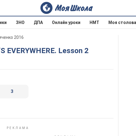
ики
ЗНО
ДПА
Онлайн уроки
НМТ
Моя столов
личенко 2016
C’S EVERYWHERE. Lesson 2
3