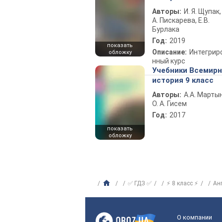
Авторы:
И. Я. Щупак,
А. Пискарева, Е.В.
Бурлака
Год:
2019
показать
Описание:
Интегрир
обложку
нный курс
Учебники Всемир
история 9 класс
Авторы:
А.А. Марты
О. А. Гисем
Год:
2017
показать
обложку
✅ ГДЗ ✅
⚡ 8 класс ⚡
Ан
О компании