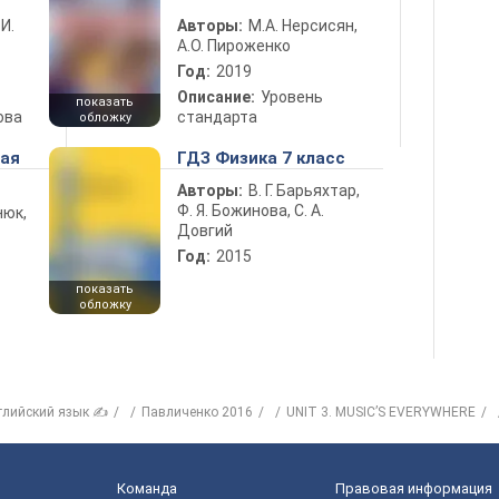
 И.
Авторы:
М.А. Нерсисян,
А.О. Пироженко
Год:
2019
Описание:
Уровень
показать
ова
стандарта
обложку
ная
ГДЗ Физика 7 класс
Авторы:
В. Г. Барьяхтар,
Ф. Я. Божинова, С. А.
нюк,
Довгий
Год:
2015
показать
обложку
глийский язык ✍
Павличенко 2016
UNIT 3. MUSIC’S EVERYWHERE
Команда
Правовая информация