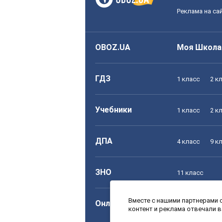
Реклама на са
OBOZ.UA
Моя Школа
ГДЗ
1 класс
2 к
Учебники
1 класс
2 к
ДПА
4 класс
9 к
ЗНО
11 класс
Вместе с нашими партнерами с
Онлайн уроки
1 класс
2 к
контент и реклама отвечали 