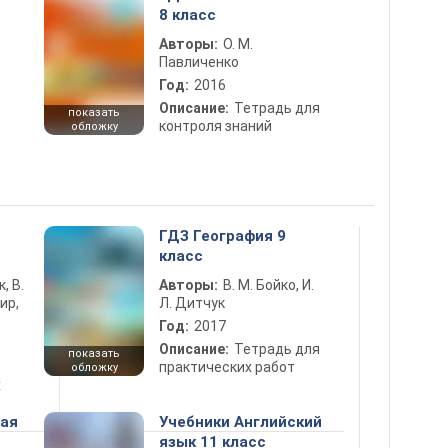
8 класс
Авторы:
О. М.
Павличенко
Год:
2016
Описание:
Тетрадь для
показать
контроля знаний
обложку
5
ГДЗ География 9
класс
к, В.
Авторы:
В. М. Бойко, И.
ир,
Л. Дитчук
Год:
2017
Описание:
Тетрадь для
показать
практических работ
обложку
х
ная
Учебники Английский
язык 11 класс