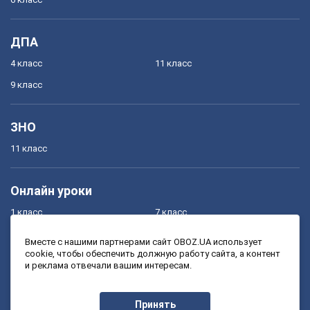
ДПА
4 класс
11 класс
9 класс
ЗНО
11 класс
Онлайн уроки
1 класс
7 класс
2 класс
8 класс
Вместе с нашими партнерами сайт OBOZ.UA использует
cookie, чтобы обеспечить должную работу сайта, а контент
3 класс
9 класс
и реклама отвечали вашим интересам.
4 класс
10 класс
5 класс
11 класс
Принять