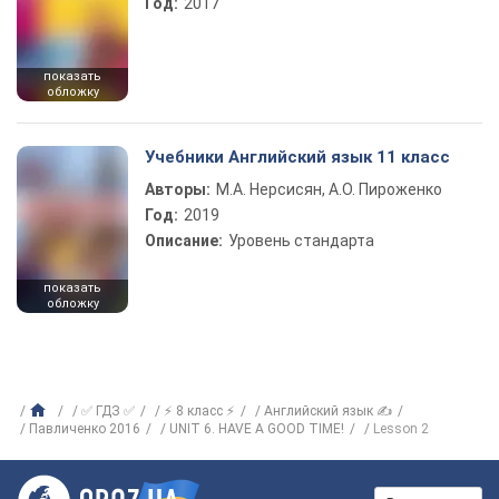
Год:
2017
показать
обложку
Учебники Английский язык 11 класс
Авторы:
М.А. Нерсисян, А.О. Пироженко
Год:
2019
Описание:
Уровень стандарта
показать
обложку
✅ ГДЗ ✅
⚡ 8 класс ⚡
Английский язык ✍
Павличенко 2016
UNIT 6. HAVE A GOOD TIME!
Lesson 2