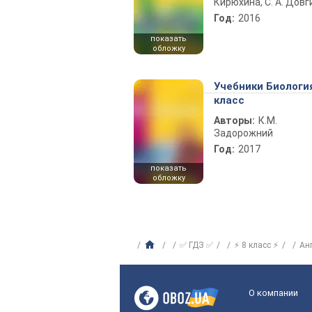
Кирюхина, С. А. Довг
Год:
2016
показать
обложку
Учебники Биологи
класс
Авторы:
К.М.
Задорожний
Год:
2017
показать
обложку
✅ ГДЗ ✅
⚡ 8 класс ⚡
Ан
О компании