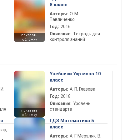
8 класс
Авторы:
О. М.
Павличенко
Год:
2016
Описание:
Тетрадь для
показать
контроля знаний
обложку
Учебники Укр мова 10
класс
 И.
Авторы:
А. П. Глазова
Год:
2018
Описание:
Уровень
для
стандарта
показать
обложку
сс
ГДЗ Математика 5
класс
тар,
Авторы:
А. Г. Мерзляк, В.