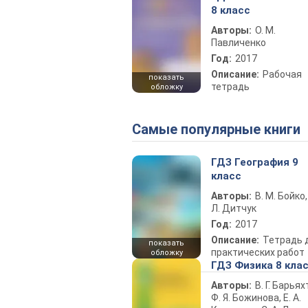
8 класс
Авторы:
О. М.
Павличенко
Год:
2017
Описание:
Рабочая
показать
тетрадь
обложку
Самые популярные книги
ГДЗ География 9
класс
Авторы:
В. М. Бойко,
Л. Дитчук
Год:
2017
Описание:
Тетрадь 
показать
практических работ
обложку
ГДЗ Физика 8 кла
Авторы:
В. Г. Барьях
Ф. Я. Божинова, Е. А.