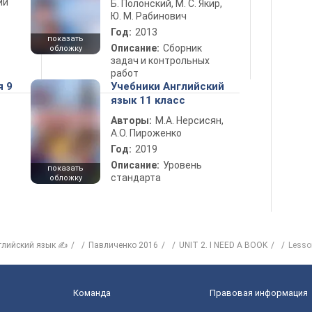
ий
Б. Полонский, М. С. Якир,
Ю. М. Рабинович
Год:
2013
показать
Описание:
Сборник
обложку
задач и контрольных
работ
я 9
Учебники Английский
язык 11 класс
Авторы:
М.А. Нерсисян,
А.О. Пироженко
Год:
2019
Описание:
Уровень
показать
стандарта
обложку
глийский язык ✍
Павличенко 2016
UNIT 2. I NEED A BOOK
Lesso
Команда
Правовая информация