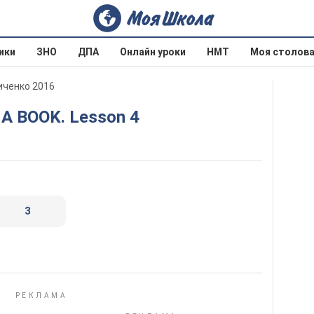
ики
ЗНО
ДПА
Онлайн уроки
НМТ
Моя столов
личенко 2016
D A BOOK. Lesson 4
3