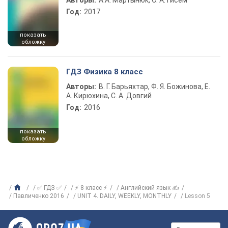
Авторы:
А.А. Мартынюк, О. А. Гисем
Год:
2017
показать
обложку
ГДЗ Физика 8 класс
Авторы:
В. Г. Барьяхтар, Ф. Я. Божинова, Е.
А. Кирюхина, С. А. Довгий
Год:
2016
показать
обложку
✅ ГДЗ ✅
⚡ 8 класс ⚡
Английский язык ✍
Павличенко 2016
UNIT 4. DAILY, WEEKLY, MONTHLY
Lesson 5