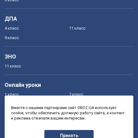
ДПА
4 класс
11 класс
9 класс
ЗНО
11 класс
Онлайн уроки
1 класс
7 класс
2 класс
8 класс
Вместе с нашими партнерами сайт OBOZ.UA использует
cookie, чтобы обеспечить должную работу сайта, а контент
3 класс
9 класс
и реклама отвечали вашим интересам.
4 класс
10 класс
5 класс
11 класс
Принять