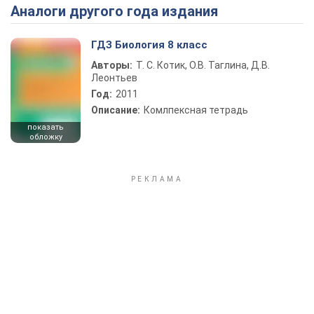
Аналоги другого года издания
Play Video
ГДЗ Биология 8 класс
Авторы:
Т. С. Котик, О.В. Таглина, Д.В.
Леонтьев
Год:
2011
Описание:
Комлпексная тетрадь
показать
обложку