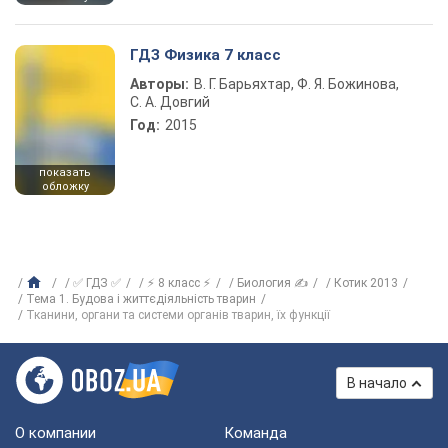
ГДЗ Физика 7 класс
Авторы:
В. Г. Барьяхтар, Ф. Я. Божинова,
С. А. Довгий
Год:
2015
показать
обложку
✅ ГДЗ ✅
⚡ 8 класс ⚡
Биология ✍
Котик 2013
Тема 1. Будова і життєдіяльність тварин
Тканини, органи та системи органів тварин, їх функції
В начало
О компании
Команда