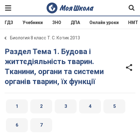
ГДЗ
Учебники
ЗНО
ДПА
Онлайн уроки
НМТ
Биология 8 класс Т. С. Котик 2013
Раздел Тема 1. Будова і
життєдіяльність тварин.
Тканини, органи та системи
органів тварин, їх функції
1
2
3
4
5
6
7