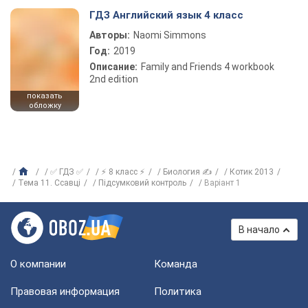
ГДЗ Английский язык 4 класс
Авторы:
Naomi Simmons
Год:
2019
Описание:
Family and Friends 4 workbook
2nd edition
показать
обложку
✅ ГДЗ ✅
⚡ 8 класс ⚡
Биология ✍
Котик 2013
Тема 11. Ссавці
Підсумковий контроль
Варіант 1
В начало
О компании
Команда
Правовая информация
Политика