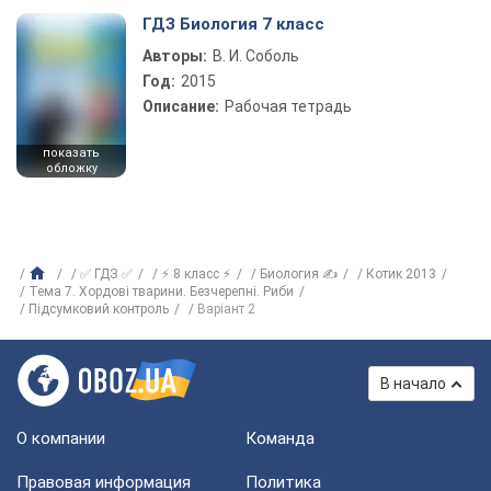
ГДЗ Биология 7 класс
Авторы:
В. И. Соболь
Год:
2015
Описание:
Рабочая тетрадь
показать
обложку
✅ ГДЗ ✅
⚡ 8 класс ⚡
Биология ✍
Котик 2013
Тема 7. Хордові тварини. Безчерепні. Риби
Підсумковий контроль
Варіант 2
В начало
О компании
Команда
Правовая информация
Политика