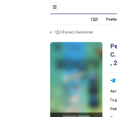
ГДЗ
Учебн
ГДЗ 8 класс Биология
Ре
С.
, 
Ав
Го
Рей
показать обложку