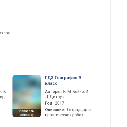
аторн
5
ГДЗ География 9
класс
к, В.
Авторы:
В. М. Бойко, И.
ир,
Л. Дитчук
Год:
2017
Описание:
Тетрадь для
показать
практических работ
обложку
х