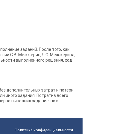
полнение заданий. После того, как
логии С.В. Межжерин, Я.О. Межжерина,
ильности выполненного решения, ход
 без дополнительных затрат и потери
ли иного задания. Потратив всего
верно выполнил задание, но и
Политика конфиденциальности