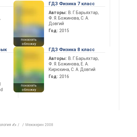
ГДЗ Физика 7 класс
Авторы:
В. Г. Барьяхтар,
Ф. Я. Божинова, С. А.
ь
Довгий
Год:
2015
показать
обложку
зык
ГДЗ Физика 8 класс
Авторы:
В. Г. Барьяхтар,
Ф. Я. Божинова, Е. А.
Кирюхина, С. А. Довгий
Год:
2016
d
показать
nd
обложку
ология ✍
Межжерин 2008