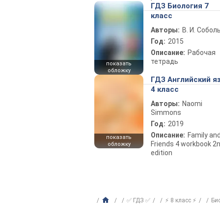
ГДЗ Биология 7
класс
Авторы:
В. И. Собол
Год:
2015
Описание:
Рабочая
тетрадь
показать
обложку
ГДЗ Английский я
4 класс
Авторы:
Naomi
Simmons
Год:
2019
Описание:
Family an
показать
Friends 4 workbook 2
обложку
edition
✅ ГДЗ ✅
⚡ 8 класс ⚡
Би