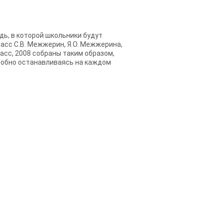
адь, в которой школьники будут
ласс С.В. Межжерин, Я.О. Межжерина,
ласс, 2008 собраны таким образом,
дробно останавливаясь на каждом