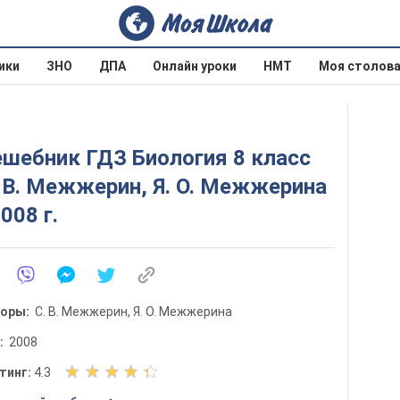
ики
ЗНО
ДПА
Онлайн уроки
НМТ
Моя столов
шебник ГДЗ Биология 8 класс
 В. Межжерин, Я. О. Межжерина
2008 г.
торы:
С. В. Межжерин, Я. О. Межжерина
д:
2008
О
тинг:
4.3
ц