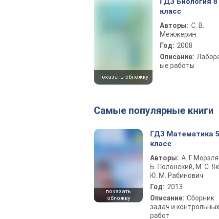
ГДЗ Биология 8
класс
Авторы:
С. В.
Межжерин
Год:
2008
Описание:
Лабор
ые работы
показать обложку
Самые популярные книги
ГДЗ Математика 
класс
Авторы:
А. Г. Мерзля
Б. Полонский, М. С. Як
Ю. М. Рабинович
Год:
2013
показать
Описание:
Сборник
обложку
задач и контрольны
работ