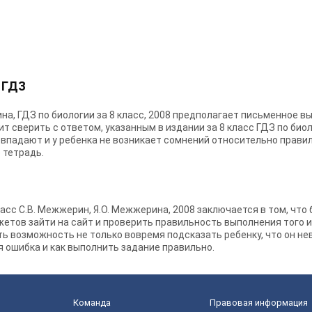
 ГДЗ
на, ГДЗ по биологии за 8 класс, 2008 предполагает письменное вы
ит сверить с ответом, указанным в издании за 8 класс ГДЗ по био
совпадают и у ребенка не возникает сомнений относительно прав
 тетрадь.
ласс С.В. Межжерин, Я.О. Межжерина, 2008 заключается в том, что
етов зайти на сайт и проверить правильность выполнения того и
ь возможность не только вовремя подсказать ребенку, что он не
я ошибка и как выполнить задание правильно.
Команда
Правовая информация