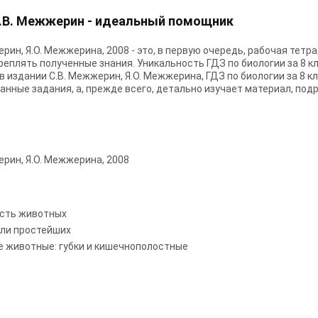
 С.В. Межжерин - идеальный помощник
ерин, Я.О. Межжерина, 2008 - это, в первую очередь, рабочая тетр
реплять полученные знания. Уникальность ГДЗ по биологии за 8 к
в издании С.В. Межжерин, Я.О. Межжерина, ГДЗ по биологии за 8 к
анные задания, а, прежде всего, детально изучает материал, по
ерин, Я.О. Межжерина, 2008
ость животных
или простейших
е животные: губки и кишечнополостные