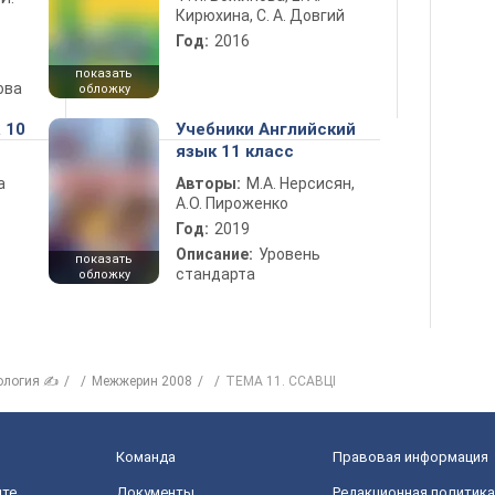
Кирюхина, С. А. Довгий
Год:
2016
показать
ова
обложку
 10
Учебники Английский
язык 11 класс
а
Авторы:
М.А. Нерсисян,
А.О. Пироженко
Год:
2019
Описание:
Уровень
показать
стандарта
обложку
ология ✍
Межжерин 2008
ТЕМА 11. ССАВЦІ
Команда
Правовая информация
йте
Документы
Редакционная политика