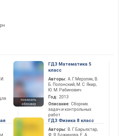
рн
ГДЗ Математика 5
класс
 И.
Авторы:
А. Г. Мерзляк, В.
Б. Полонский, М. С. Якир,
Ю. М. Рабинович
Год:
2013
для
показать
Описание:
Сборник
обложку
задач и контрольных
работ
ная
ГДЗ Физика 8 класс
Авторы:
В. Г. Барьяхтар,
Ф. Я. Божинова, Е. А.
 И.