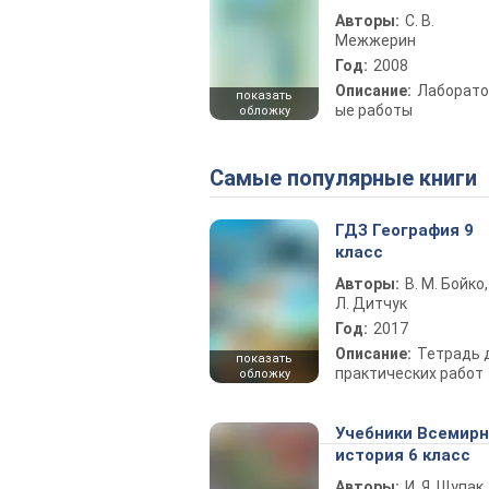
Авторы:
С. В.
Межжерин
Год:
2008
Описание:
Лаборато
показать
ые работы
обложку
Самые популярные книги
ГДЗ География 9
класс
Авторы:
В. М. Бойко,
Л. Дитчук
Год:
2017
Описание:
Тетрадь 
показать
практических работ
обложку
Учебники Всемир
история 6 класс
Авторы:
И. Я. Щупак,