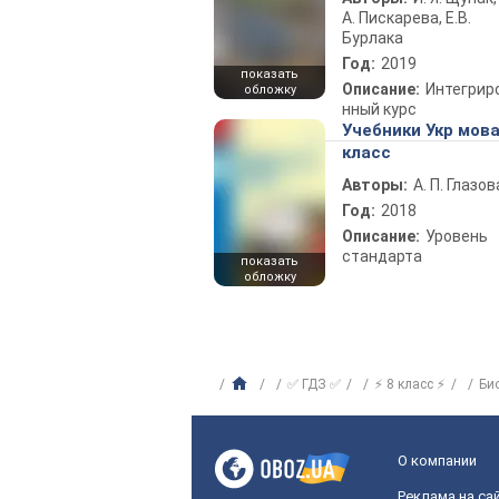
А. Пискарева, Е.В.
Бурлака
Год:
2019
показать
Описание:
Интегрир
обложку
нный курс
Учебники Укр мова
класс
Авторы:
А. П. Глазов
Год:
2018
Описание:
Уровень
стандарта
показать
обложку
✅ ГДЗ ✅
⚡ 8 класс ⚡
Би
О компании
Реклама на са