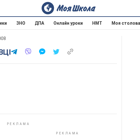
ики
ЗНО
ДПА
Онлайн уроки
НМТ
Моя столов
008
ВЦІ