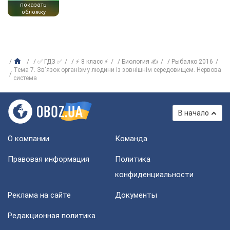
показать
обложку
✅ ГДЗ ✅
⚡ 8 класс ⚡
Биология ✍
Рыбалко 2016
Тема 7. Зв'язок організму людини із зовнішнім середовищем. Нервова
система
В начало
О компании
Команда
Правовая информация
Политика
конфиденциальности
Реклама на сайте
Документы
Редакционная политика