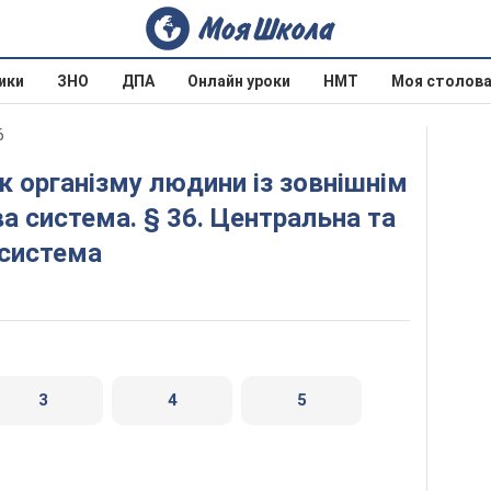
ики
ЗНО
ДПА
Онлайн уроки
НМТ
Моя столов
6
 система. § 36. Центральна та
 система
3
4
5