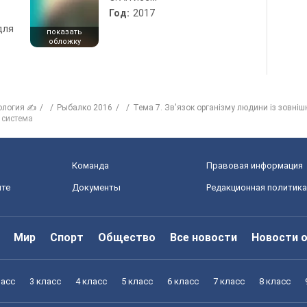
Год:
2017
для
показать
обложку
ология ✍
Рыбалко 2016
Тема 7. Зв'язок організму людини із зовні
 система
Команда
Правовая информация
йте
Документы
Редакционная политика
Мир
Спорт
Общество
Все новости
Новости 
ласс
3 класс
4 класс
5 класс
6 класс
7 класс
8 класс