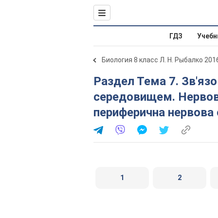
ГДЗ
Учебн
Биология 8 класс Л. Н. Рыбалко 201
Раздел Тема 7. Зв'язок організму людини із зовнішнім
середовищем. Нервова
периферична нервова
1
2