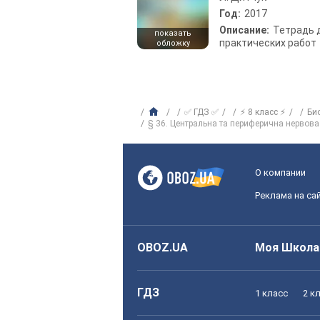
Год:
2017
Описание:
Тетрадь 
показать
практических работ
обложку
✅ ГДЗ ✅
⚡ 8 класс ⚡
Би
§ 36. Центральна та периферична нервова
О компании
Реклама на са
OBOZ.UA
Моя Школа
ГДЗ
1 класс
2 к