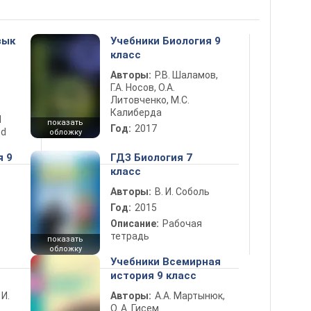
зык
Учебники Биология 9
класс
Авторы:
Р.В. Шаламов,
Г.А. Носов, О.А.
Литовченко, М.С.
Калиберда
d
показать
Год:
2017
nd
обложку
я 9
ГДЗ Биология 7
класс
Авторы:
В. И. Соболь
Год:
2015
Описание:
Рабочая
тетрадь
показать
обложку
Учебники Всемирная
история 9 класс
 И.
Авторы:
А.А. Мартынюк,
О. А. Гисем