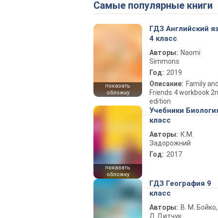
Самые популярные книги
ГДЗ Английский я
4 класс
Авторы:
Naomi
Simmons
Год:
2019
Описание:
Family an
показать
Friends 4 workbook 2
обложку
edition
Учебники Биологи
класс
Авторы:
К.М.
Задорожний
Год:
2017
показать
обложку
ГДЗ География 9
класс
Авторы:
В. М. Бойко,
Л. Дитчук