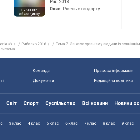
Рік:
2018
Опис:
Рівень стандарту
показати
обкладинку
логія ✍
Рибалко 2016
Тема 7. Зв'язок організму людини із зовнішні
 система
Команда
Правова інформація
ті
Документи
Редакційна політика
Світ
Спорт
Суспільство
Всі новини
Новини ос
ас
3 клас
4 клас
5 клас
6 клас
7 клас
8 клас
9 клас