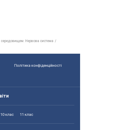
м середовищем. Нервова система
Політика конфіденційності
віти
10 клас
11 клас