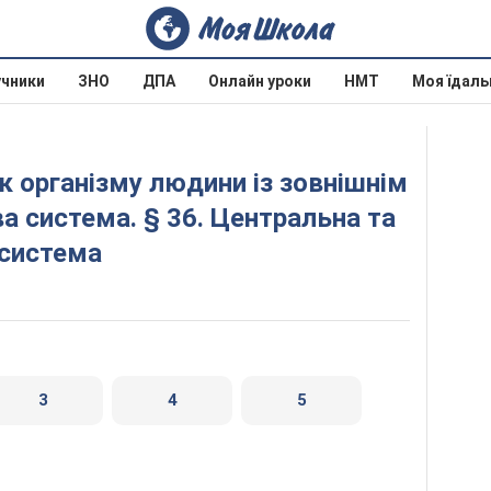
учники
ЗНО
ДПА
Онлайн уроки
НМТ
Моя їдаль
 система. § 36. Центральна та
 система
3
4
5