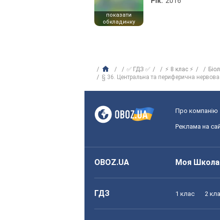
Рік:
2016
показати
обкладинку
✅ ГДЗ ✅
⚡ 8 клас ⚡
Біо
§ 36. Центральна та периферична нервова
Про компанію
Реклама на сай
OBOZ.UA
Моя Школа
ГДЗ
1 клас
2 кл