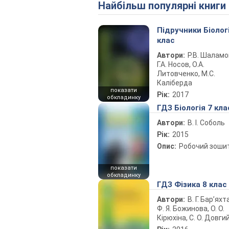
Найбільш популярні книги
Підручники Біолог
клас
Автори:
Р.В. Шаламо
Г.А. Носов, О.А.
Литовченко, М.С.
Каліберда
показати
Рік:
2017
обкладинку
ГДЗ Біологія 7 кла
Автори:
В. І. Соболь
Рік:
2015
Опис:
Робочий зоши
показати
обкладинку
ГДЗ Фізика 8 клас
Автори:
В. Г. Бар’яхт
Ф. Я. Божинова, О. О.
Кірюхіна, С. О. Довги