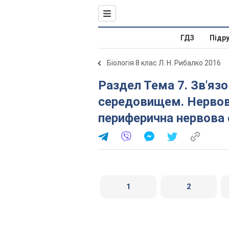
ГДЗ
Підр
Біологія 8 клас Л. Н. Рибалко 2016
Раздел Тема 7. Зв'язок організму людини із зовнішнім
середовищем. Нервова
периферична нервова
1
2