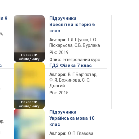
ія 9
Підручники
Всесвітня історія 6
клас
в,
Автори:
І. Я. Щупак, І. О.
Піскарьова, О.В. Бурлака
Рік:
2019
показати
обкладинку
Опис:
Інтегрований курс
с
ГДЗ Фізика 7 клас
Автори:
В. Г. Бар’яхтар,
Ф. Я. Божинова, С. О.
Довгий
т
Рік:
2015
показати
обкладинку
Підручники
Українська мова 10
ар,
клас
й
Автори:
О. П. Глазова