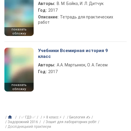
Авторы:
В. М. Бойко, И. Л. Дитчук
Год:
2017
Описание:
Тетрадь для практических
работ
показать
обложку
Учебники Всемирная история 9
класс
Авторы:
А.А. Мартынюк, О. А. Гисем
Год:
2017
показать
обложку
✅ ГДЗ ✅
⚡ 8 класс ⚡
Биология ✍
Задорожний 2016
Зошит для лабораторних робіт
Дослідницький практикум