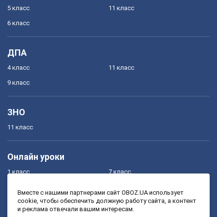
5 класс
11 класс
6 класс
ДПА
4 класс
11 класс
9 класс
ЗНО
11 класс
Онлайн уроки
1 класс
7 класс
2 класс
8 класс
Вместе с нашими партнерами сайт OBOZ.UA использует
cookie, чтобы обеспечить должную работу сайта, а контент
3 класс
9 класс
и реклама отвечали вашим интересам.
4 класс
10 класс