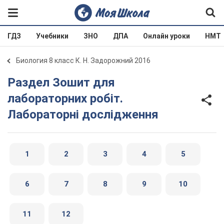
ГДЗ
Учебники
ЗНО
ДПА
Онлайн уроки
НМТ
Биология 8 класс К. Н. Задорожний 2016
Раздел Зошит для
лабораторних робіт.
Лабораторні дослідження
1
2
3
4
5
6
7
8
9
10
11
12