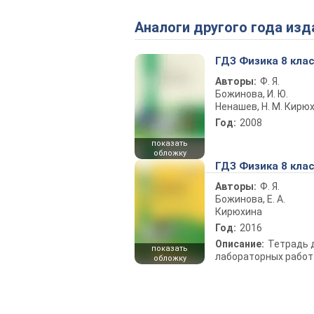
Аналоги другого года изд
ГДЗ Физика 8 кла
Авторы:
Ф. Я.
Божинова, И. Ю.
Ненашев, Н. М. Кирю
Год:
2008
показать
обложку
ГДЗ Физика 8 кла
Авторы:
Ф. Я.
Божинова, Е. А.
Кирюхина
Год:
2016
Описание:
Тетрадь 
показать
лабораторных работ
обложку