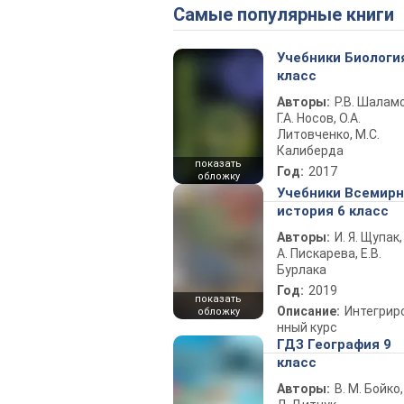
Самые популярные книги
Учебники Биологи
класс
Авторы:
Р.В. Шаламо
Г.А. Носов, О.А.
Литовченко, М.С.
Калиберда
показать
Год:
2017
обложку
Учебники Всемир
история 6 класс
Авторы:
И. Я. Щупак,
А. Пискарева, Е.В.
Бурлака
Год:
2019
показать
Описание:
Интегрир
обложку
нный курс
ГДЗ География 9
класс
Авторы:
В. М. Бойко,