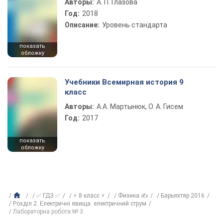
Авторы:
А. П. Глазова
Год:
2018
Описание:
Уровень стандарта
показать
обложку
Учебники Всемирная история 9
класс
Авторы:
А.А. Мартынюк, О. А. Гисем
Год:
2017
показать
обложку
✅ ГДЗ ✅
⚡ 8 класс ⚡
Физика ✍
Барьяхтяр 2016
Розділ 2. Електричні явища. електричний струм
Лабораторна робота № 3