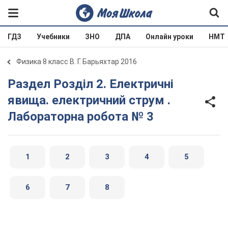
ГДЗ
Учебники
ЗНО
ДПА
Онлайн уроки
НМТ
Физика 8 класс В. Г. Барьяхтар 2016
Раздел Розділ 2. Електричні
явища. електричний струм .
Лабораторна робота № 3
1
2
3
4
5
6
7
8