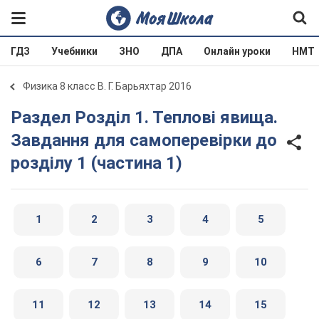
ГДЗ
Учебники
ЗНО
ДПА
Онлайн уроки
НМТ
Физика 8 класс В. Г. Барьяхтар 2016
Раздел Розділ 1. Теплові явища.
Завдання для самоперевірки до
розділу 1 (частина 1)
1
2
3
4
5
6
7
8
9
10
11
12
13
14
15