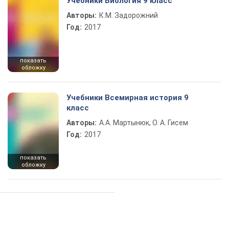
Учебники Биология 9 класс
Авторы:
К.М. Задорожний
Год:
2017
показать
обложку
Учебники Всемирная история 9
класс
Авторы:
А.А. Мартынюк, О. А. Гисем
Год:
2017
показать
обложку