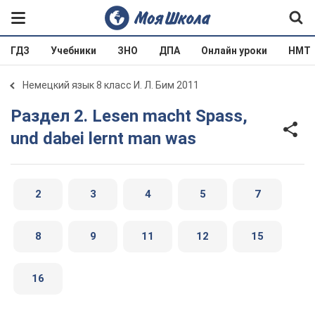
ГДЗ
Учебники
ЗНО
ДПА
Онлайн уроки
НМТ
Немецкий язык 8 класс И. Л. Бим 2011
Раздел 2. Lesen macht Spass,
und dabei lernt man was
2
3
4
5
7
8
9
11
12
15
16