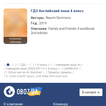
ГДЗ Английский язык 4 класс
Авторы:
Naomi Simmons
Год:
2019
Описание:
Family and Friends 4 workbook
2nd edition
показать
обложку
✅ ГДЗ ✅
⚡ 8 класс ⚡
Немецкий язык ✍
Немецкий язык (2002-2011гг.), 8 класс
LEHRBUCH
I. Schon war es im Sommer!
Проекты, проекты
2. Lesen macht Spass, und dabei lernt man was
В начало
О компании
Команда