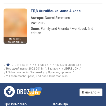
ГДЗ Англійська мова 4 клас
Автори:
Naomi Simmons
Рік:
2019
Опис:
Family and Friends 4 workbook 2nd
edition
показати
обкладинку
✅ ГДЗ ✅
⚡ 8 клас ⚡
Німецька мова ✍
Немецкий язык (2002-2011гг.), 8 класс
LEHRBUCH
I. Schon war es im Sommer!
Проекты, проекты
2. Lesen macht Spass, und dabei lernt man was
В начало
Про компанію
Команда