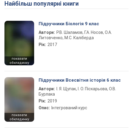
Найбільш популярні книги
Play Video
Підручники Біологія 9 клас
Автори:
Р.В. Шаламов, Г.А. Носов, О.А.
Литовченко, М.С. Каліберда
Рік:
2017
показати
обкладинку
Підручники Всесвітня історія 6 клас
Автори:
І. Я. Щупак, І. О. Піскарьова, О.В.
Бурлака
Рік:
2019
Опис:
Інтегрований курс
показати
обкладинку