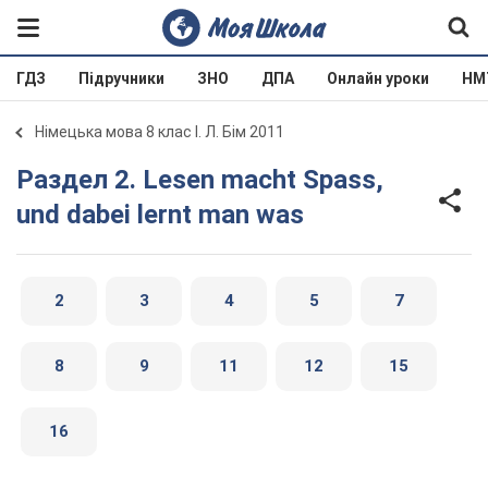
ГДЗ
Підручники
ЗНО
ДПА
Онлайн уроки
НМ
Німецька мова 8 клас І. Л. Бім 2011
Раздел 2. Lesen macht Spass,
und dabei lernt man was
2
3
4
5
7
8
9
11
12
15
16