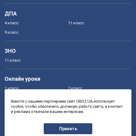
ДПА
4 класс
11 класс
9 класс
ЗНО
11 класс
Онлайн уроки
1 класс
7 класс
2 класс
8 класс
Вместе с нашими партнерами сайт OBOZ.UA использует
cookie, чтобы обеспечить должную работу сайта, а контент
3 класс
9 класс
и реклама отвечали вашим интересам.
4 класс
10 класс
5 класс
11 класс
Принять
6 класс