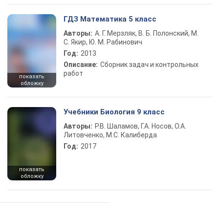
ГДЗ Математика 5 класс
Авторы:
А. Г. Мерзляк, В. Б. Полонский, М.
С. Якир, Ю. М. Рабинович
Год:
2013
Описание:
Сборник задач и контрольных
работ
показать
обложку
Учебники Биология 9 класс
Авторы:
Р.В. Шаламов, Г.А. Носов, О.А.
Литовченко, М.С. Калиберда
Год:
2017
показать
обложку