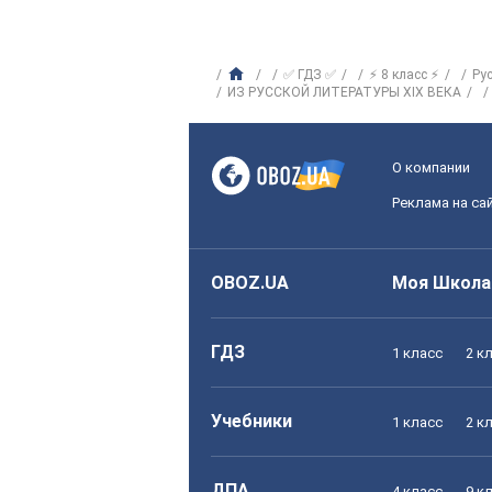
✅ ГДЗ ✅
⚡ 8 класс ⚡
Ру
ИЗ РУССКОЙ ЛИТЕРАТУРЫ ХIХ ВЕКА
О компании
Реклама на са
OBOZ.UA
Моя Школа
ГДЗ
1 класс
2 к
Учебники
1 класс
2 к
ДПА
4 класс
9 к