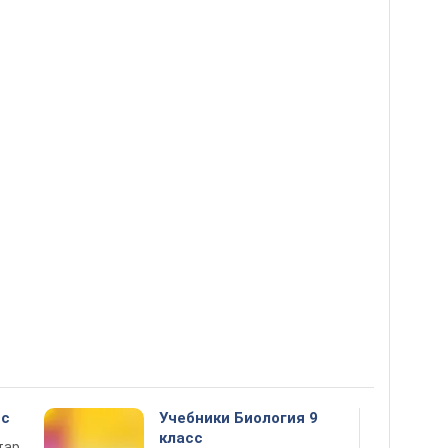
сс
Учебники Биология 9
класс
тар,