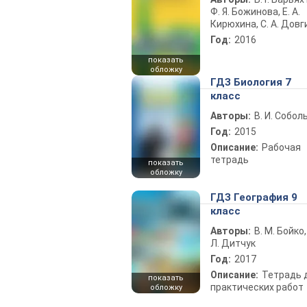
Ф. Я. Божинова, Е. А.
Кирюхина, С. А. Довг
Год:
2016
показать
обложку
ГДЗ Биология 7
класс
Авторы:
В. И. Собол
Год:
2015
Описание:
Рабочая
тетрадь
показать
обложку
ГДЗ География 9
класс
Авторы:
В. М. Бойко,
Л. Дитчук
Год:
2017
Описание:
Тетрадь 
показать
практических работ
обложку