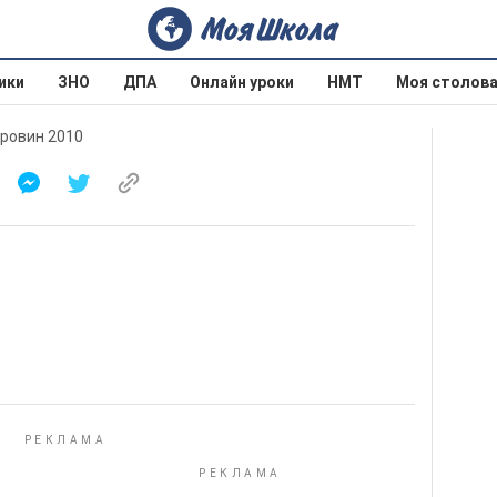
ики
ЗНО
ДПА
Онлайн уроки
НМТ
Моя столов
оровин 2010