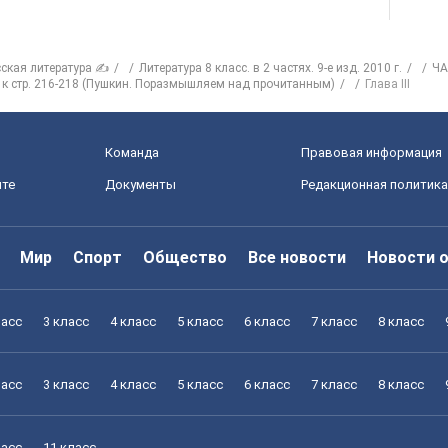
сская литература ✍
Литература 8 класс. в 2 частях. 9-е изд. 2010 г.
ЧА
к стр. 216-218 (Пушкин. Поразмышляем над прочитанным)
Глава III
Команда
Правовая информация
йте
Документы
Редакционная политика
Мир
Спорт
Общество
Все новости
Новости 
ласс
3 класс
4 класс
5 класс
6 класс
7 класс
8 класс
ласс
3 класс
4 класс
5 класс
6 класс
7 класс
8 класс
ласс
11 класс