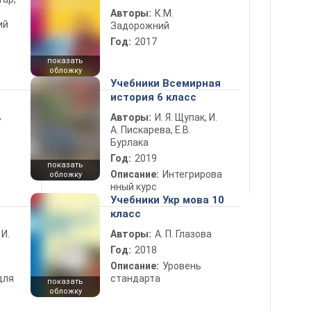
Авторы:
К.М.
ий
Задорожний
Год:
2017
показать
обложку
Учебники Всемирная
история 6 класс
ь
Авторы:
И. Я. Щупак, И.
А. Пискарева, Е.В.
Бурлака
Год:
2019
показать
Описание:
Интегрирова
обложку
нный курс
Учебники Укр мова 10
класс
 И.
Авторы:
А. П. Глазова
Год:
2018
Описание:
Уровень
для
стандарта
показать
обложку