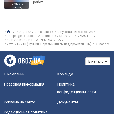
работ
показать
обложку
✅ ГДЗ ✅
⚡ 8 класс ⚡
Русская литература ✍
Литература 8 класс. в 2 частях. 9-е изд. 2010 г.
ЧАСТЬ 1
ИЗ РУССКОЙ ЛИТЕРАТУРЫ ХIХ ВЕКА
к стр. 216-218 (Пушкин. Поразмышляем над прочитанным)
Глава V
В начало
О компании
Команда
Правовая информация
Политика
конфиденциальности
Реклама на сайте
Документы
Редакционная политика