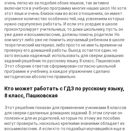
очень легко из-за подобия обоих языков, так активно
включается в учебную программу многих наших школ. Но хотя
этот язык и очень близок нам во всех отношениях, он имеет
огромное количество особенностей, над усвоением которых
нужно скрупулезно работать. И если это усердие в школе
проконтролирует учительница, то дома школьнику, пусть он
уже даже и восьмиклассник, должны помочь родители. Но
они могут либо уже не помнить изучаемый ребенком в школе
теоретический материал, либо просто не иметь времени на
проверку его домашней работы. Выход остается один, но
зато весьма надежный: использовать для сверки домашних
заданий
решебник по русскому языку, 8 класс, Пашковская
.
Этот сборник ответов сформирован согласно школьной
программе и учебнику, а каждое упражнение сделано
методически абсолютно правильно.
Кто может работать с ГДЗ по русскому языку,
8 класс, Пашковская
Этот решебник показан для применения учениками 8 классов
для сверки сделанных домашних заданий. В этом случае он
полезен и для их родителей, которые по этому же пособию
могут проверить, насколько крепкими знаниями обладает их
восьмиклассник. А если кто-то подзабыл изучавшийся еще в