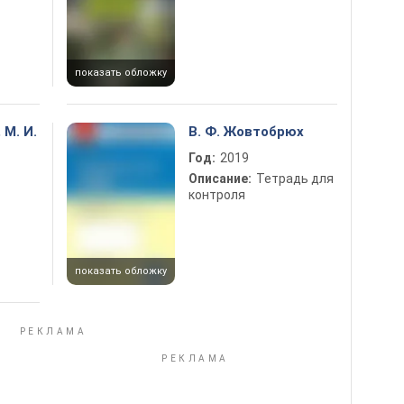
показать обложку
 М. И.
В. Ф. Жовтобрюх
Год:
2019
Описание:
Тетрадь для
контроля
показать обложку