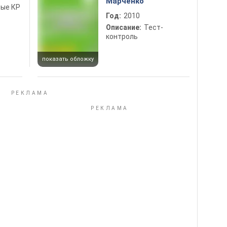
Марченко
вые КР
Год:
2010
Описание:
Тест-
контроль
показать обложку