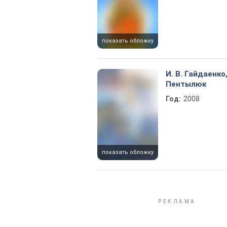
показать обложку
И. В. Гайдаенко,
Пентылюк
Год:
2008
показать обложку