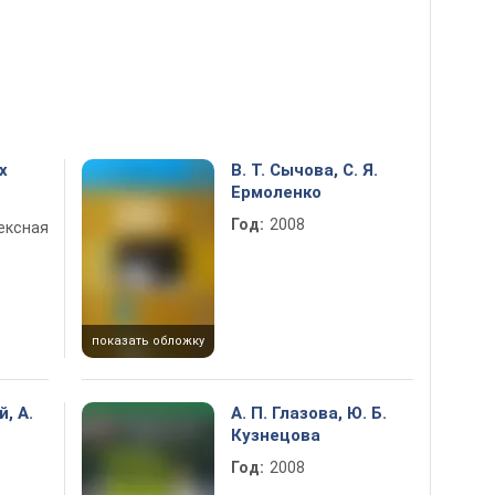
х
В. Т. Сычова, С. Я.
Ермоленко
Год:
2008
ексная
показать обложку
, А.
А. П. Глазова, Ю. Б.
Кузнецова
Год:
2008