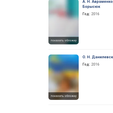
А. Н. Авраменко,
Борысюк
Год:
2016
показать обложку
О. Н. Данилевс
Год:
2016
показать обложку