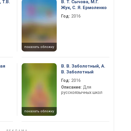
 Т.В.
В. Т. Сычова, М.Г.
Жук, С. Я. Ермоленко
Год:
2016
показать обложку
кая
В. В. Заболотный, А.
В. Заболотный
Год:
2016
Описание:
Для
русскоязычных школ
показать обложку