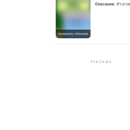
Описание:
Итого
показать обложку