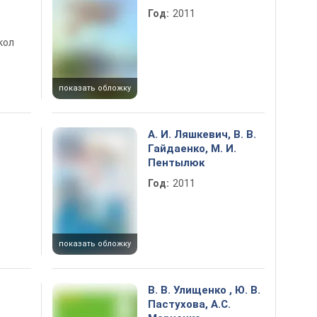
Год:
2011
кол
показать обложку
А. И. Ляшкевич, В. В.
Гайдаенко, М. И.
Пентылюк
Год:
2011
показать обложку
В. В. Улищенко , Ю. В.
Пастухова, А.С.