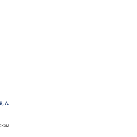
, А.
ском