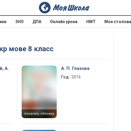
ики
ЗНО
ДПА
Онлайн уроки
НМТ
Моя столов
Укр мове 8 класс
, А.
А. П. Глазова
Год:
2016
показать обложку