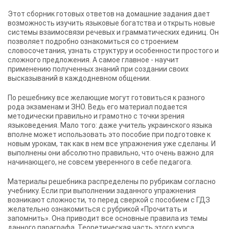
Этот сборник готовых ответов на домашние задания дает
возможность изучить языковые богатства и открыть новые
системы взаимосвязи речевых и грамматических единиц. Он
позволяет подробно ознакомиться со строением
словосочетания, узнать структуру и особенности простого и
сложного предложения. А самое главное - научит
применению полученных знаний при создании своих
высказываний в каждодневном общении.
По решебнику все желающие могут готовиться к разного
рода экзаменам и ЗНО. Ведь его материал подается
методически правильно и грамотно с точки зрения
языковедения. Мало того: даже учитель украинского языка
вполне может использовать это пособие при подготовке к
новым урокам, так как в нем все упражнения уже сделаны. И
выполнены они абсолютно правильно, что очень важно для
начинающего, не совсем уверенного в себе педагога.
Материалы решебника распределены по рубрикам согласно
учебнику. Если при выполнении заданного упражнения
возникают сложности, то перед сверкой с пособием с ГДЗ
желательно ознакомиться с рубрикой «Прочитать и
запомнить». Она приводит все основные правила из темы
данного параграфа. Теоретическая часть этого курса,