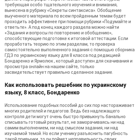
требующая особо тщательного изучения и внимания,
вынесена в рубрику «Секреты синтаксиса». Обобщение
выученного материала по всем пройденным темам будет
проходить эффективнее при помощи рубрики «Подумайте и
ответьте». А под конец каждого раздела можно найти
«Задания и вопросы по повторению и обобщению»,
способствующие подготовке к итоговой аттестации. Если
проработать теорию по этим разделам, то проверка
самостоятельно выполненного задания с помощью сборника
ГДЗ по украинскому языку для 8 класса под редакцией
Бондаренко и Ярмолюк , который доступен для скачивания и
просмотра онлайн на нашем сайте, только
засвидетельствует правильно сделанное задание.
Как использовать решебник по украинскому
языку, 8 класс, Бондаренко
Использование подобных пособий до сих пор настораживает
многих родителей и педагогов. Ведь без надлежащего
контроля дети могут очень быстро привыкнуть банально
списывать готовый результат, не заморачиваясь ни над
самим выполнением, ни над смыслом задания, ни над
изучаемой темой. Но если ученику разъяснить пагубность
такой привычки, то он поймет неправильность своих