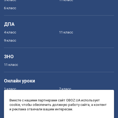
6 класс
ДПА
4 класс
11 класс
9 класс
ЗНО
11 класс
Онлайн уроки
1 класс
7 класс
2 класс
8 класс
Вместе с нашими партнерами сайт OBOZ.UA использует
cookie, чтобы обеспечить должную работу сайта, а контент
3 класс
9 класс
и реклама отвечали вашим интересам.
4 класс
10 класс