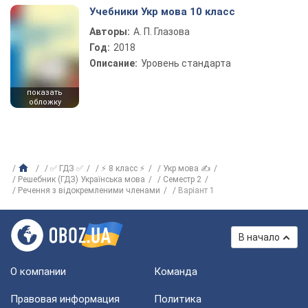
Учебники Укр мова 10 класс
Авторы:
А. П. Глазова
Год:
2018
Описание:
Уровень стандарта
показать
обложку
✅ ГДЗ ✅
⚡ 8 класс ⚡
Укр мова ✍
Решебник (ГДЗ) Українська мова
Семестр 2
Речення з відокремленими членами
Варіант 1
В начало
О компании
Команда
Правовая информация
Политика