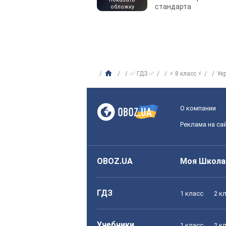
стандарта
обложку
✅ ГДЗ ✅
⚡ 8 класс ⚡
Ук
О компании
Реклама на са
OBOZ.UA
Моя Школа
ГДЗ
1 класс
2 к
Учебники
1 класс
2 к