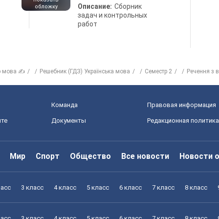
Описание:
Сборник
обложку
задач и контрольных
работ
р мова ✍
Решебник (ГДЗ) Українська мова
Семестр 2
Речення з 
Команда
Правовая информация
йте
Документы
Редакционная политика
Мир
Спорт
Общество
Все новости
Новости 
ласс
3 класс
4 класс
5 класс
6 класс
7 класс
8 класс
ласс
3 класс
4 класс
5 класс
6 класс
7 класс
8 класс