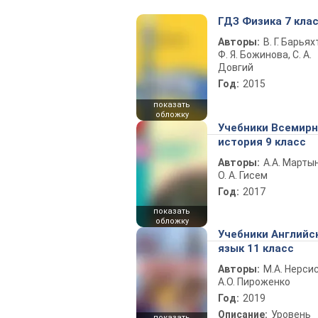
ГДЗ Физика 7 кла
Авторы:
В. Г. Барьях
Ф. Я. Божинова, С. А.
Довгий
Год:
2015
показать
обложку
Учебники Всемир
история 9 класс
Авторы:
А.А. Марты
О. А. Гисем
Год:
2017
показать
обложку
Учебники Английс
язык 11 класс
Авторы:
М.А. Нерсис
А.О. Пироженко
Год:
2019
Описание:
Уровень
показать