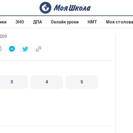
ики
ЗНО
ДПА
Онлайн уроки
НМТ
Моя столов
2009
3
4
5