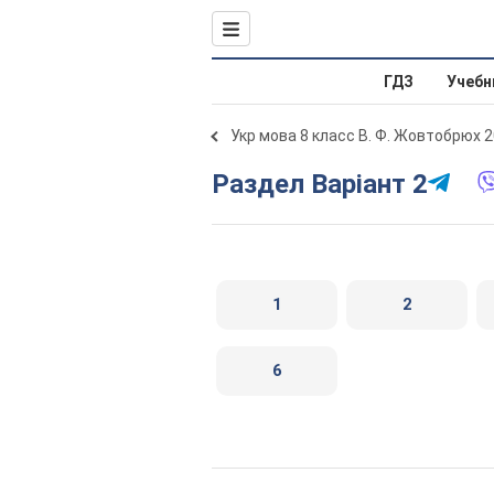
ГДЗ
Учебн
Укр мова 8 класс В. Ф. Жовтобрюх 
Раздел Варіант 2
1
2
6