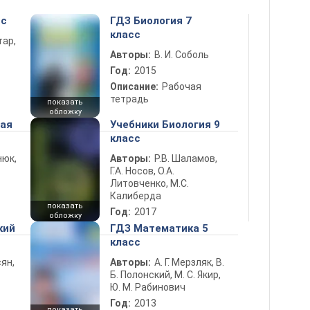
сс
ГДЗ Биология 7
класс
тар,
Авторы:
В. И. Соболь
Год:
2015
Описание:
Рабочая
тетрадь
показать
обложку
ная
Учебники Биология 9
класс
нюк,
Авторы:
Р.В. Шаламов,
Г.А. Носов, О.А.
Литовченко, М.С.
Калиберда
показать
Год:
2017
обложку
кий
ГДЗ Математика 5
класс
ян,
Авторы:
А. Г. Мерзляк, В.
Б. Полонский, М. С. Якир,
Ю. М. Рабинович
Год:
2013
показать