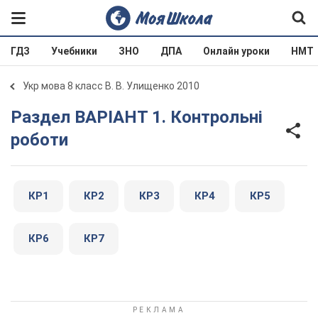
ГДЗ
Учебники
ЗНО
ДПА
Онлайн уроки
НМТ
Укр мова 8 класс В. В. Улищенко 2010
Раздел ВАРІАНТ 1. Контрольні
роботи
КР1
КР2
КР3
КР4
КР5
КР6
КР7