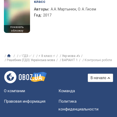
класс
Авторы:
А.А. Мартынюк, О. А. Гисем
Год:
2017
показать
обложку
✅ ГДЗ ✅
⚡ 8 класс ⚡
Укр мова ✍
Решебник (ГДЗ) Українська мова
ВАРІАНТ 1
Контрольні роботи
В начало
О компании
Команда
Правовая информация
Политика
конфиденциальности