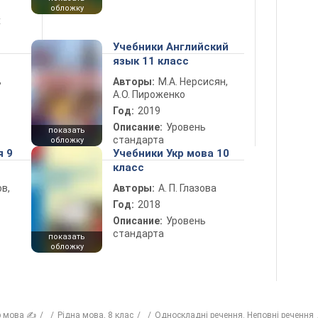
обложку
х
Учебники Английский
язык 11 класс
ь
Авторы:
М.А. Нерсисян,
А.О. Пироженко
Год:
2019
Описание:
Уровень
показать
стандарта
обложку
я 9
Учебники Укр мова 10
класс
в,
Авторы:
А. П. Глазова
Год:
2018
Описание:
Уровень
стандарта
показать
обложку
р мова ✍
Рiдна мова, 8 клас
Односкладні речення. Неповні речення