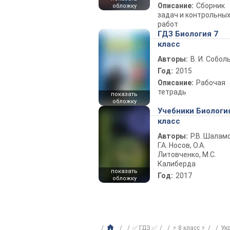
Описание:
Сборник
обложку
задач и контрольны
работ
ГДЗ Биология 7
класс
Авторы:
В. И. Собол
Год:
2015
Описание:
Рабочая
тетрадь
показать
обложку
Учебники Биологи
класс
Авторы:
Р.В. Шаламо
Г.А. Носов, О.А.
Литовченко, М.С.
Калиберда
показать
Год:
2017
обложку
✅ ГДЗ ✅
⚡ 8 класс ⚡
Ук