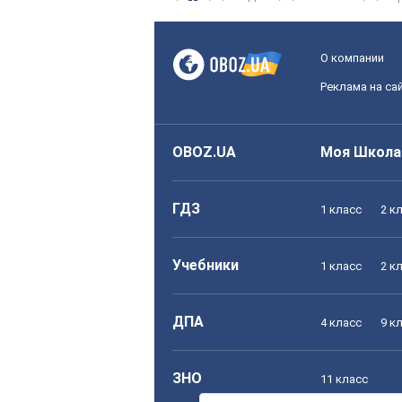
О компании
Реклама на са
OBOZ.UA
Моя Школа
ГДЗ
1 класс
2 к
Учебники
1 класс
2 к
ДПА
4 класс
9 к
ЗНО
11 класс