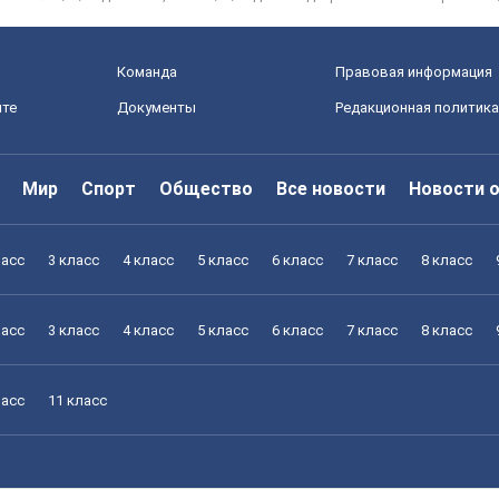
Команда
Правовая информация
йте
Документы
Редакционная политика
Мир
Спорт
Общество
Все новости
Новости 
ласс
3 класс
4 класс
5 класс
6 класс
7 класс
8 класс
ласс
3 класс
4 класс
5 класс
6 класс
7 класс
8 класс
ласс
11 класс