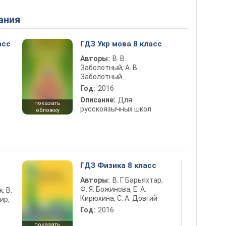
ания
асс
ГДЗ Укр мова 8 класс
Авторы:
В. В.
Заболотный, А. В.
Заболотный
Год:
2016
Описание:
Для
показать
русскоязычных школ
обложку
5
ГДЗ Физика 8 класс
Авторы:
В. Г. Барьяхтар,
Ф. Я. Божинова, Е. А.
к, В.
Кирюхина, С. А. Довгий
ир,
Год:
2016
показать