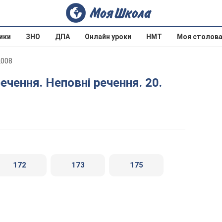
ики
ЗНО
ДПА
Онлайн уроки
НМТ
Моя столов
2008
172
173
175