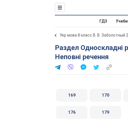
ГДЗ
Учебн
Укр мова 8 класс В. В. Заболотный 
Раздел Односкладні речення. Неповні речення. 20.
Неповні речення
169
170
176
179