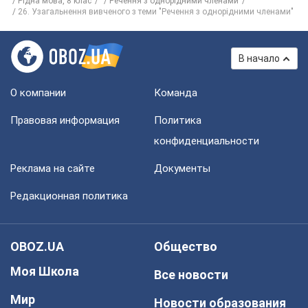
Рiдна мова, 8 клас
Речення з однорідними членами
26. Узагальнення вивченого з теми "Речення з однорідними членами"
В начало
О компании
Команда
Правовая информация
Политика
конфиденциальности
Реклама на сайте
Документы
Редакционная политика
OBOZ.UA
Общество
Моя Школа
Все новости
Мир
Новости образования