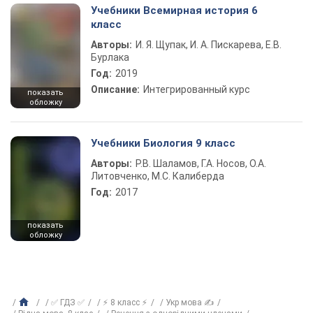
Учебники Всемирная история 6
класс
Авторы:
И. Я. Щупак, И. А. Пискарева, Е.В.
Бурлака
Год:
2019
Описание:
Интегрированный курс
показать
обложку
Учебники Биология 9 класс
Авторы:
Р.В. Шаламов, Г.А. Носов, О.А.
Литовченко, М.С. Калиберда
Год:
2017
показать
обложку
✅ ГДЗ ✅
⚡ 8 класс ⚡
Укр мова ✍