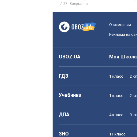
27. Звертання
О компании
Реклама на са
OBOZ.UA
Моя Школа
ГДЗ
1 класс
2 к
Учебники
1 класс
2 к
ДПА
4 класс
9 к
ЗНО
11 класс