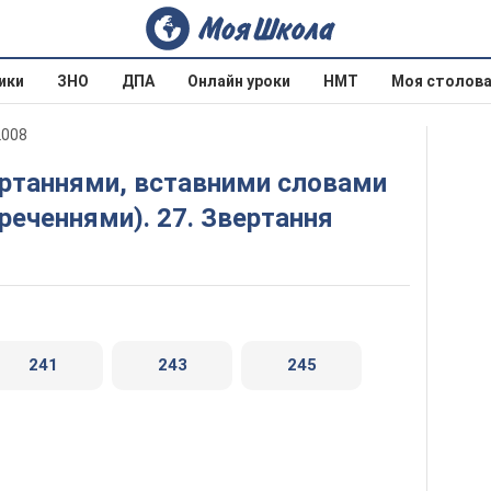
ики
ЗНО
ДПА
Онлайн уроки
НМТ
Моя столов
2008
реченнями). 27. Звертання
241
243
245