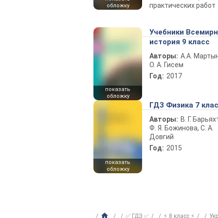
практических работ
обложку
Учебники Всемир
история 9 класс
Авторы:
А.А. Марты
О. А. Гисем
Год:
2017
показать
обложку
ГДЗ Физика 7 кла
Авторы:
В. Г. Барьях
Ф. Я. Божинова, С. А.
Довгий
Год:
2015
показать
обложку
✅ ГДЗ ✅
⚡ 8 класс ⚡
Ук