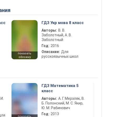
ания
асс
ГДЗ Укр мова 8 класс
Авторы:
В. В.
Заболотный, А. В.
Заболотный
Год:
2016
Описание:
Для
показать
русскоязычных школ
обложку
ГДЗ Математика 5
класс
 И.
Авторы:
А. Г. Мерзляк, В.
Б. Полонский, М. С. Якир,
Ю. М. Рабинович
Год:
2013
для
показать