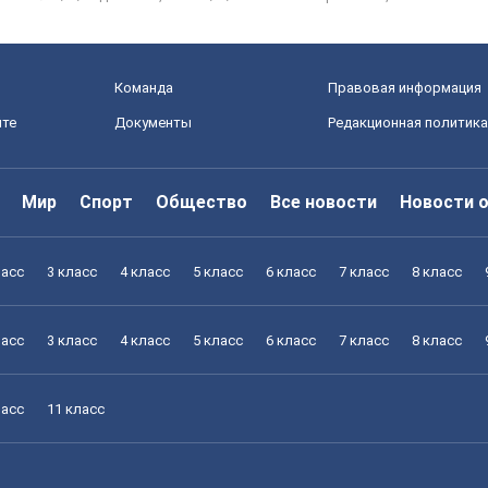
Команда
Правовая информация
йте
Документы
Редакционная политика
Мир
Спорт
Общество
Все новости
Новости 
ласс
3 класс
4 класс
5 класс
6 класс
7 класс
8 класс
ласс
3 класс
4 класс
5 класс
6 класс
7 класс
8 класс
ласс
11 класс