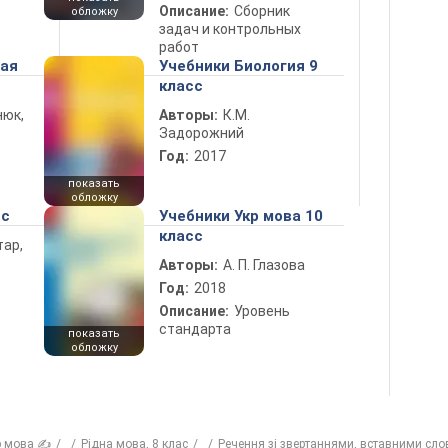
Описание:
Сборник
обложку
задач и контрольных
работ
ная
Учебники Биология 9
класс
нюк,
Авторы:
К.М.
Задорожний
Год:
2017
показать
обложку
сс
Учебники Укр мова 10
класс
тар,
Авторы:
А. П. Глазова
Год:
2018
Описание:
Уровень
стандарта
показать
обложку
р мова ✍
Рiдна мова, 8 клас
Речення зі звертаннями, вставними сл