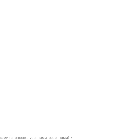
овами (словосполученнями, реченнями)