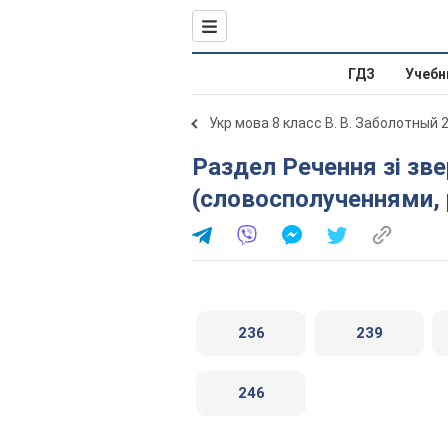
ГДЗ
Учебн
Укр мова 8 класс В. В. Заболотный 
Раздел Речення зі звертаннями, вставними словами
(словосполученнями, 
236
239
246