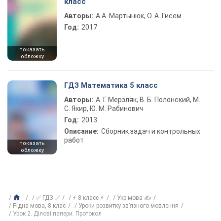
класс
Авторы:
А.А. Мартынюк, О. А. Гисем
Год:
2017
показать
обложку
ГДЗ Математика 5 класс
Авторы:
А. Г. Мерзляк, В. Б. Полонский, М.
С. Якир, Ю. М. Рабинович
Год:
2013
Описание:
Сборник задач и контрольных
работ
показать
обложку
✅ ГДЗ ✅
⚡ 8 класс ⚡
Укр мова ✍
Рiдна мова, 8 клас
Уроки розвитку зв’язного мовлення
Урок 2. Ділові папери. Протокол