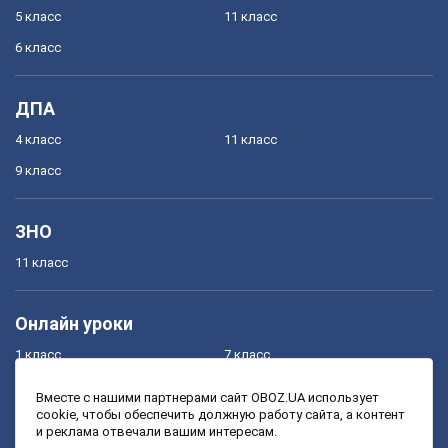
5 класс
11 класс
6 класс
ДПА
4 класс
11 класс
9 класс
ЗНО
11 класс
Онлайн уроки
1 класс
7 класс
2 класс
8 класс
Вместе с нашими партнерами сайт OBOZ.UA использует
cookie, чтобы обеспечить должную работу сайта, а контент
3 класс
9 класс
и реклама отвечали вашим интересам.
4 класс
10 класс