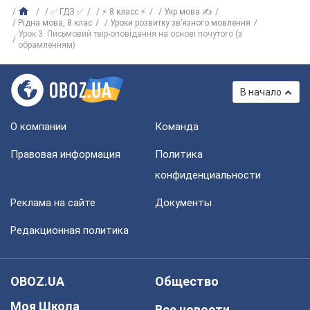
✅ ГДЗ ✅
⚡ 8 класс ⚡
Укр мова ✍
Рiдна мова, 8 клас
Уроки розвитку зв’язного мовлення
Урок 3. Письмовий твір-оповідання на основі почутого (з
обрамленням)
В начало
О компании
Команда
Правовая информация
Политика
конфиденциальности
Реклама на сайте
Документы
Редакционная политика
OBOZ.UA
Общество
Моя Школа
Все новости