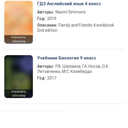
ГДЗ Английский язык 4 класс
Авторы:
Naomi Simmons
Год:
2019
Описание:
Family and Friends 4 workbook
2nd edition
показать
обложку
Учебники Биология 9 класс
Авторы:
Р.В. Шаламов, Г.А. Носов, О.А.
Литовченко, М.С. Калиберда
Год:
2017
показать
обложку