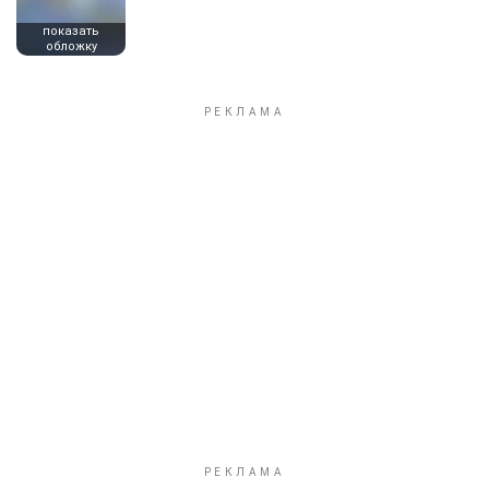
показать
обложку