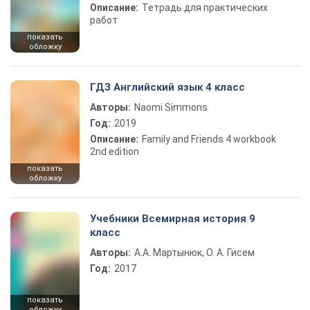
Описание:
Тетрадь для практических
работ
показать
обложку
ГДЗ Английский язык 4 класс
Авторы:
Naomi Simmons
Год:
2019
Описание:
Family and Friends 4 workbook
2nd edition
показать
обложку
Учебники Всемирная история 9
класс
Авторы:
А.А. Мартынюк, О. А. Гисем
Год:
2017
показать
обложку