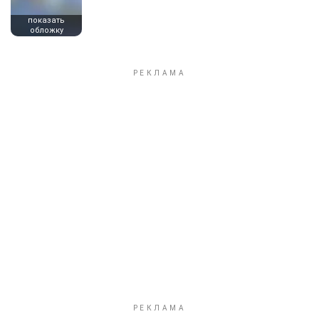
показать
обложку