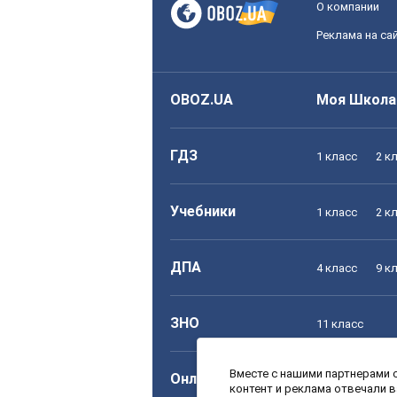
О компании
Реклама на са
OBOZ.UA
Моя Школа
ГДЗ
1 класс
2 к
Учебники
1 класс
2 к
ДПА
4 класс
9 к
ЗНО
11 класс
Вместе с нашими партнерами с
Онлайн уроки
1 класс
2 к
контент и реклама отвечали 