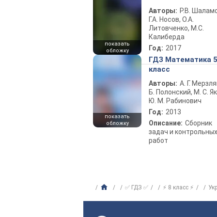
Авторы:
Р.В. Шаламо
Г.А. Носов, О.А.
Литовченко, М.С.
Калиберда
показать
Год:
2017
обложку
ГДЗ Математика 
класс
Авторы:
А. Г. Мерзля
Б. Полонский, М. С. Як
Ю. М. Рабинович
Год:
2013
показать
Описание:
Сборник
обложку
задач и контрольны
работ
✅ ГДЗ ✅
⚡ 8 класс ⚡
Ук