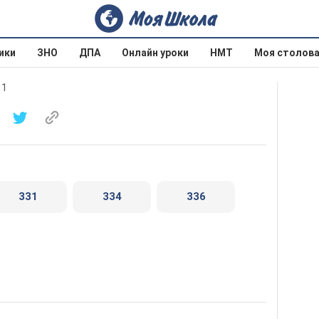
ики
ЗНО
ДПА
Онлайн уроки
НМТ
Моя столов
11
331
334
336