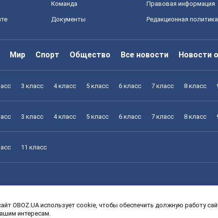
Команда
Правовая информация
йте
Документы
Редакционная политика
Мир
Спорт
Общество
Все новости
Новости 
ласс
3 класс
4 класс
5 класс
6 класс
7 класс
8 класс
ласс
3 класс
4 класс
5 класс
6 класс
7 класс
8 класс
ласс
11 класс
айт OBOZ.UA использует cookie, чтобы обеспечить должную работу сайт
ласс
3 класс
4 класс
5 класс
6 класс
7 класс
8 класс
вашим интересам.