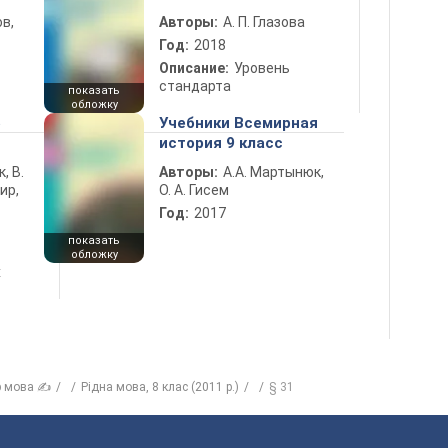
в,
Авторы:
А. П. Глазова
Год:
2018
Описание:
Уровень
стандарта
показать
обложку
5
Учебники Всемирная
история 9 класс
к, В.
Авторы:
А.А. Мартынюк,
ир,
О. А. Гисем
Год:
2017
показать
обложку
х
р мова ✍
Рідна мова, 8 клас (2011 р.)
§ 31