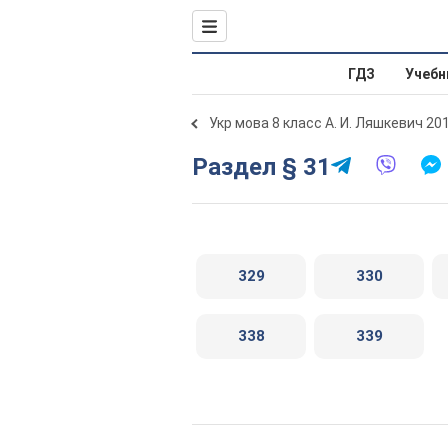
ГДЗ
Учебн
Укр мова 8 класс А. И. Ляшкевич 20
Раздел § 31
329
330
338
339