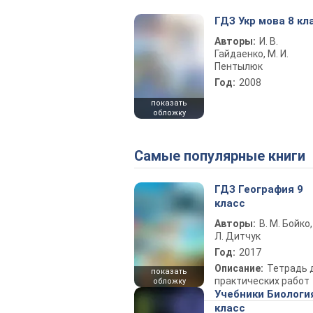
ГДЗ Укр мова 8 кл
Авторы:
И. В.
Гайдаенко, М. И.
Пентылюк
Год:
2008
показать
обложку
Самые популярные книги
ГДЗ География 9
класс
Авторы:
В. М. Бойко,
Л. Дитчук
Год:
2017
Описание:
Тетрадь 
показать
практических работ
обложку
Учебники Биологи
класс