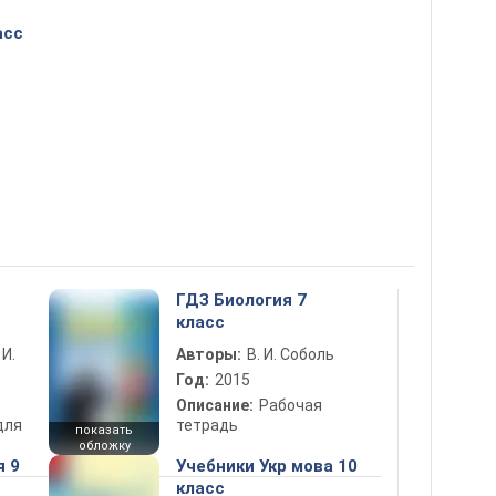
асс
ГДЗ Биология 7
класс
 И.
Авторы:
В. И. Соболь
Год:
2015
Описание:
Рабочая
для
тетрадь
показать
обложку
я 9
Учебники Укр мова 10
класс