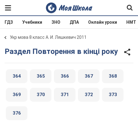
ГДЗ
Учебники
ЗНО
ДПА
Онлайн уроки
НМТ
Укр мова 8 класс А. И. Ляшкевич 2011
Раздел Повторення в кінці року
364
365
366
367
368
369
370
371
372
373
376