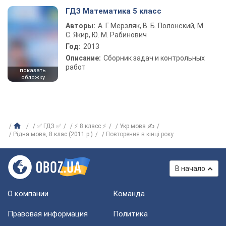
ГДЗ Математика 5 класс
Авторы:
А. Г. Мерзляк, В. Б. Полонский, М.
С. Якир, Ю. М. Рабинович
Год:
2013
Описание:
Сборник задач и контрольных
работ
показать
обложку
✅ ГДЗ ✅
⚡ 8 класс ⚡
Укр мова ✍
Рідна мова, 8 клас (2011 р.)
Повторення в кінці року
В начало
О компании
Команда
Правовая информация
Политика