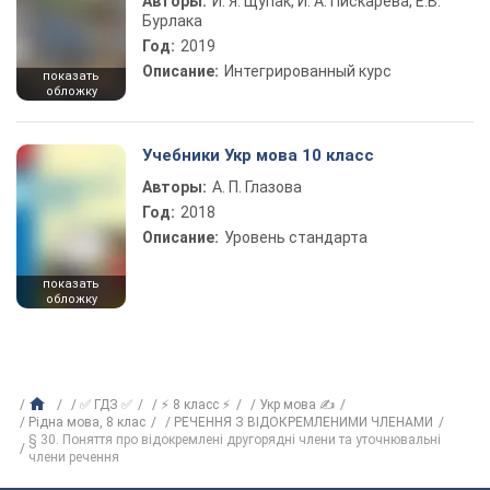
Авторы:
И. Я. Щупак, И. А. Пискарева, Е.В.
Бурлака
Год:
2019
Описание:
Интегрированный курс
показать
обложку
Учебники Укр мова 10 класс
Авторы:
А. П. Глазова
Год:
2018
Описание:
Уровень стандарта
показать
обложку
✅ ГДЗ ✅
⚡ 8 класс ⚡
Укр мова ✍
Рідна мова, 8 клас
РЕЧЕННЯ З ВІДОКРЕМЛЕНИМИ ЧЛЕНАМИ
§ 30. Поняття про відокремлені другорядні члени та уточнювальні
члени речення