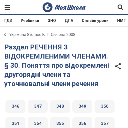
ГДЗ
Учебники
ЗНО
ДПА
Онлайн уроки
НМТ
Укр мова 8 класс В. Т. Сычова 2008
Раздел РЕЧЕННЯ З
ВІДОКРЕМЛЕНИМИ ЧЛЕНАМИ.
§ 30. Поняття про відокремлені
другорядні члени та
уточнювальні члени речення
346
347
348
349
350
351
354
355
356
357