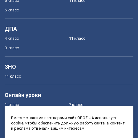
5 класс
11 класс
6 класс
ДПА
4 класс
11 класс
9 класс
ЗНО
11 класс
Онлайн уроки
1 класс
7 класс
2 класс
8 класс
Вместе с нашими партнерами сайт OBOZ.UA использует
cookie, чтобы обеспечить должную работу сайта, а контент
3 класс
9 класс
и реклама отвечали вашим интересам.
4 класс
10 класс